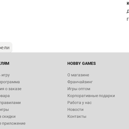
Д
Г
рели
ЕЛЯМ
HOBBY GAMES
 игру
О магазине
программа
Франчайзинг
я о заказе
Игры оптом
овара
Корпоративные подарки
 правилами
Работа у нас
игры
Новости
з скидки
Контакты
е приложение