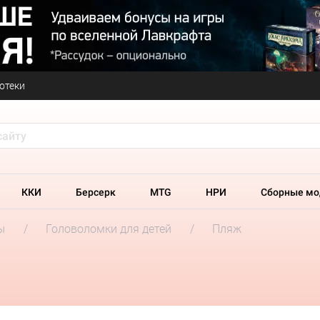
отеки
ККИ
Берсерк
MTG
НРИ
Сборные мо
ы
Головоломки для детей
Пляж