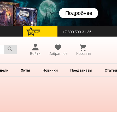
Подробнее
+7 800 500-31-36
перейти на Zvezda
Войти
Избранное
Корзина
дели
Хиты
Новинки
Предзаказы
Статьи