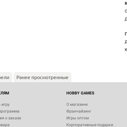
С
Д
Д
К
рели
Ранее просмотренные
ЕЛЯМ
HOBBY GAMES
 игру
О магазине
программа
Франчайзинг
я о заказе
Игры оптом
овара
Корпоративные подарки