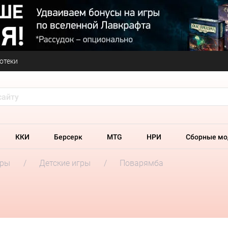
отеки
ККИ
Берсерк
MTG
НРИ
Сборные мо
гры
Детские игры
Поварямба