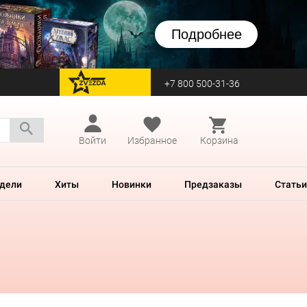
Подробнее
+7 800 500-31-36
перейти на Zvezda
Войти
Избранное
Корзина
дели
Хиты
Новинки
Предзаказы
Статьи