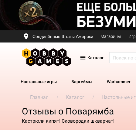
Соединённые Штаты Америки
Магазины
Игр
Каталог
Настольные игры
Варгеймы
Warhammer
Главная
Каталог
Настольные и
Отзывы о Поварямба
Кастрюли кипят! Сковородки шкварчат!