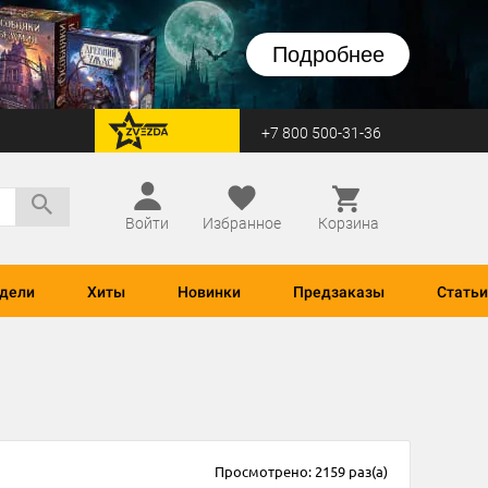
Подробнее
+7 800 500-31-36
перейти на Zvezda
Войти
Избранное
Корзина
дели
Хиты
Новинки
Предзаказы
Статьи
Просмотрено: 2159 раз(а)