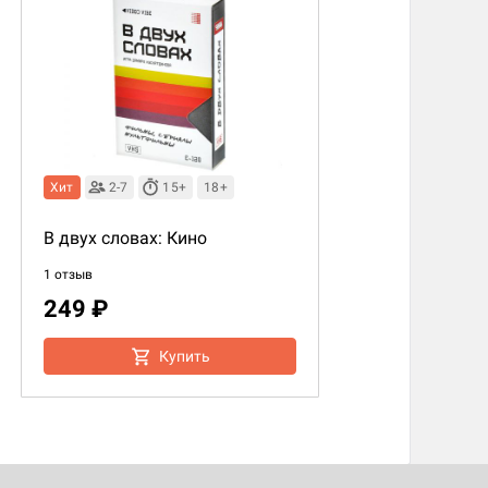
Хит
2-7
15+
18+
В двух словах: Кино
1 отзыв
249 ₽
Купить