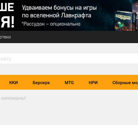
отеки
ККИ
Берсерк
MTG
НРИ
Сборные мо
 киноманы!