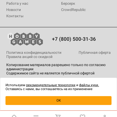
Работа у нас
Берсерк
Новости
CrowdRepublic
Контакты
+7 (800) 500-31-36
Политика конфиденциальности
Публичная оферта
Правила акций со скидкой
Копирование материалов разрешено только по согласию
администрации
Содержимое сайта не является публичной офертой
На сайте Hobby Games применяются
рекомендательные
технологии
.
Используем
рекомендательные технологии
и
файлы куки.
Оставаясь с нами, вы соглашаетесь на их применение
Уведомить о наличии
OK