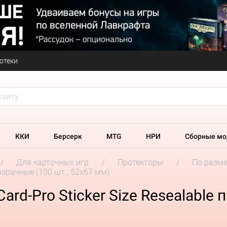
отеки
ККИ
Берсерк
MTG
НРИ
Сборные мо
Для карточных игр
Протекторы
По разм
розрачные (100 шт., 52x67 мм)
rd-Pro Sticker Size Resealable 