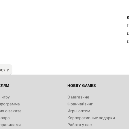
Д
Д
рели
ЕЛЯМ
HOBBY GAMES
 игру
О магазине
программа
Франчайзинг
я о заказе
Игры оптом
овара
Корпоративные подарки
 правилами
Работа у нас