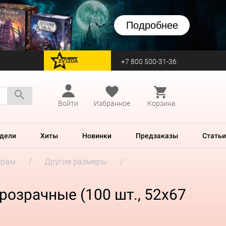
Подробнее
+7 800 500-31-36
перейти на Zvezda
Войти
Избранное
Корзина
дели
Хиты
Новинки
Предзаказы
Статьи
ерам
Другие размеры
прозрачные (100 шт., 52x67