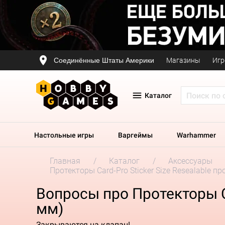
Соединённые Штаты Америки
Магазины
Игр
Каталог
Настольные игры
Варгеймы
Warhammer
Главная
Каталог
Аксессуары
Протекторы Card-Pro Sticker Size Resealable п
Вопросы про Протекторы Ca
мм)
Закрываются на клапан!