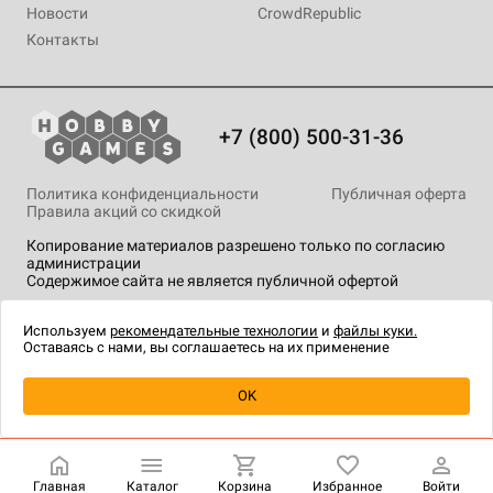
Новости
CrowdRepublic
Контакты
+7 (800) 500-31-36
Политика конфиденциальности
Публичная оферта
Правила акций со скидкой
Копирование материалов разрешено только по согласию
администрации
Содержимое сайта не является публичной офертой
На сайте Hobby Games применяются
рекомендательные
технологии
.
Используем
рекомендательные технологии
и
файлы куки.
Оставаясь с нами, вы соглашаетесь на их применение
OK
Купить
| 1 990 ₽
Главная
Каталог
Корзина
Избранное
Войти