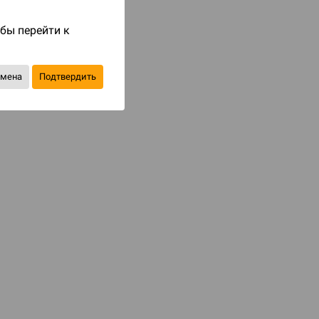
Код товара: 64593
обы перейти к
9 200 ₽
до 920
бонусов на следующие покупки
тмена
Подтвердить
Товар снят с продажи
В избранное