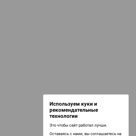
КАТЕГОРИИ
agic: The Gathering
оллекционные карточные игры (CCG)
НАШИ ПРОЕКТЫ
Hobby World
Игрокон
Warforge
Мир фантастики
Используем куки и
Берсерк
рекомендательные
CrowdRepublic
технологии
Это чтобы сайт работал лучше.
Оставаясь с нами, вы соглашаетесь на