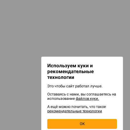
НАШИ ПРОЕКТЫ
Hobby World
Игрокон
Warforge
Мир фантастики
Используем куки и
Берсерк
рекомендательные
CrowdRepublic
технологии
Это чтобы сайт работал лучше.
Оставаясь с нами, вы соглашаетесь на
использование
файлов куки.
А ещё можно почитать, что такое
рекомендательные технологии
OK