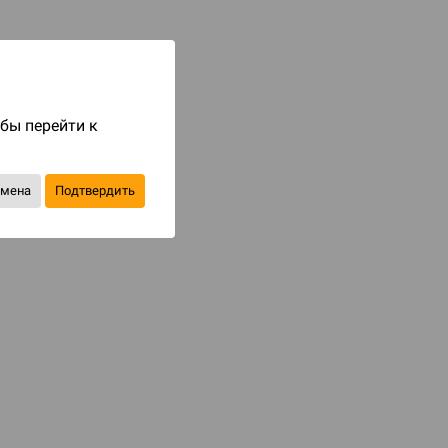
Код товара: 82612
1 990 ₽
до 199
бонусов на следующие покупки
обы перейти к
Купить
тмена
Подтвердить
В избранное