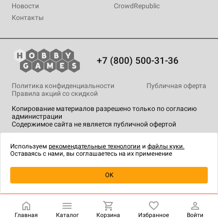
Новости
CrowdRepublic
Контакты
+7 (800) 500-31-36
Политика конфиденциальности
Публичная оферта
Правила акций со скидкой
Копирование материалов разрешено только по согласию
администрации
Содержимое сайта не является публичной офертой
На сайте Hobby Games применяются
рекомендательные
технологии
.
Используем
рекомендательные технологии
и
файлы куки.
Оставаясь с нами, вы соглашаетесь на их применение
Товар снят с продажи
OK
Главная
Каталог
Корзина
Избранное
Войти