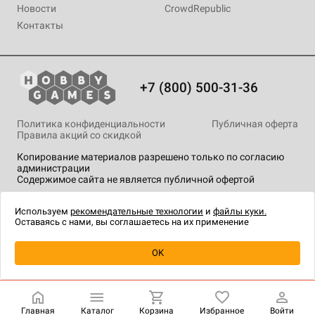
Новости
CrowdRepublic
Контакты
+7 (800) 500-31-36
Политика конфиденциальности
Публичная оферта
Правила акций со скидкой
Копирование материалов разрешено только по согласию
администрации
Содержимое сайта не является публичной офертой
На сайте Hobby Games применяются
рекомендательные
технологии
.
Используем
рекомендательные технологии
и
файлы куки.
Оставаясь с нами, вы соглашаетесь на их применение
Уведомить о наличии
OK
Главная
Каталог
Корзина
Избранное
Войти