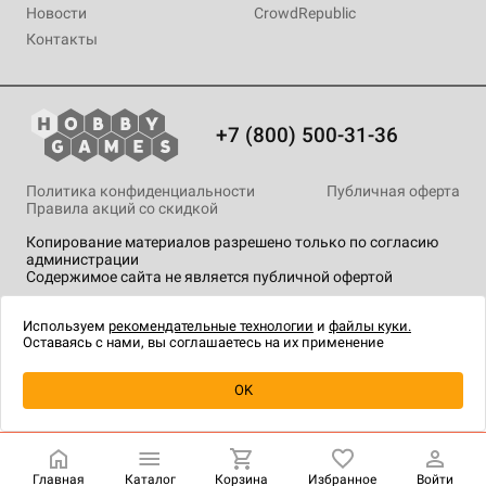
Новости
CrowdRepublic
Контакты
+7 (800) 500-31-36
Политика конфиденциальности
Публичная оферта
Правила акций со скидкой
Копирование материалов разрешено только по согласию
администрации
Содержимое сайта не является публичной офертой
На сайте Hobby Games применяются
рекомендательные
технологии
.
Используем
рекомендательные технологии
и
файлы куки.
Оставаясь с нами, вы соглашаетесь на их применение
Уведомить о наличии
OK
Главная
Каталог
Корзина
Избранное
Войти