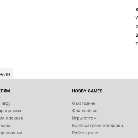
G
Настольная игра Hobby Worl
B
"Мир фантастики. Спецвыпус
Стругацкие"
1 490
рели
Настольная игра Hobby Worl
империи: Боевая тревога
799
ЕЛЯМ
HOBBY GAMES
 игру
О магазине
программа
Франчайзинг
Настольная игра Hobby Worl
я о заказе
Игры оптом
империи. Четвёртая редакция
овара
Корпоративные подарки
Рубеж
12 990
 правилами
Работа у нас