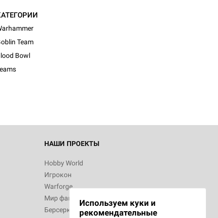
КАТЕГОРИИ
Warhammer
oblin Team
d Журнал
lood Bowl
к: Братья
Teams
d Звёздные
НАШИ ПРОЕКТЫ
Hobby World
Игрокон
d Сумерки
Warforge
: Грозовой
Мир фантастики
Используем куки и
Берсерк
рекомендательные