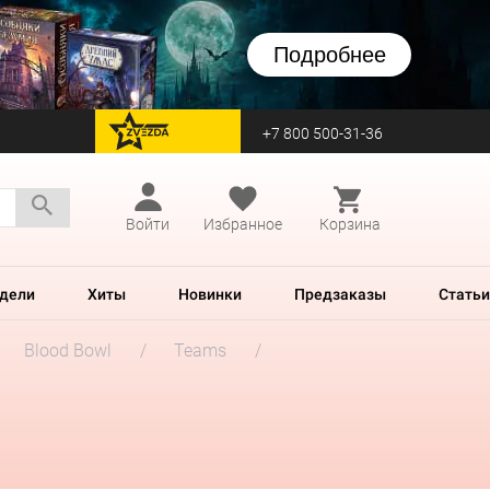
Подробнее
+7 800 500-31-36
перейти на Zvezda
Войти
Избранное
Корзина
дели
Хиты
Новинки
Предзаказы
Статьи
Blood Bowl
Teams