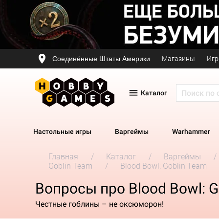
Соединённые Штаты Америки
Магазины
Игр
Каталог
Настольные игры
Варгеймы
Warhammer
Главная
Каталог
Варгеймы
Goblin Team
Blood Bowl: Goblin Team
Вопросы про Blood Bowl: G
Честные гоблины – не оксюморон!