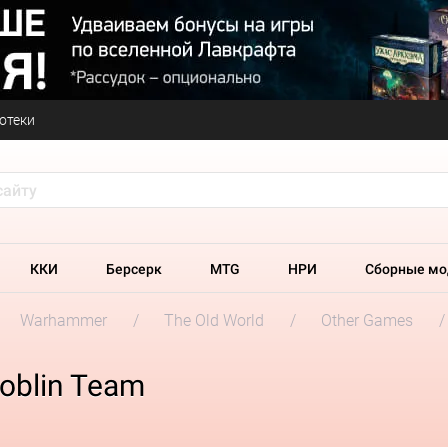
отеки
ККИ
Берсерк
MTG
НРИ
Сборные мо
Warhammer
The Old World
Other Games
oblin Team