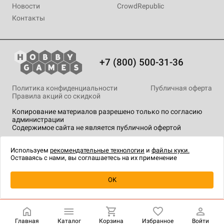
Новости
CrowdRepublic
Контакты
+7 (800) 500-31-36
Политика конфиденциальности
Публичная оферта
Правила акций со скидкой
Копирование материалов разрешено только по согласию
администрации
Содержимое сайта не является публичной офертой
На сайте Hobby Games применяются
рекомендательные
технологии
.
Используем
рекомендательные технологии
и
файлы куки.
Оставаясь с нами, вы соглашаетесь на их применение
Уведомить о наличии
OK
Главная
Каталог
Корзина
Избранное
Войти