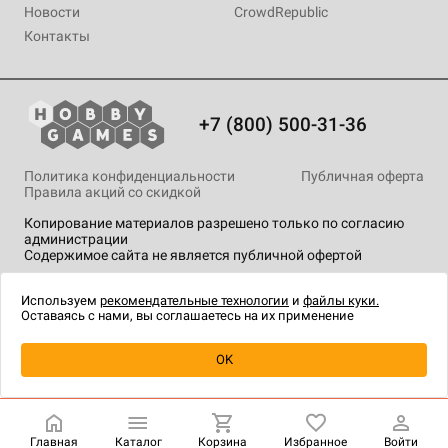
Новости
CrowdRepublic
Контакты
+7 (800) 500-31-36
Политика конфиденциальности
Публичная оферта
Правила акций со скидкой
Копирование материалов разрешено только по согласию
администрации
Содержимое сайта не является публичной офертой
На сайте Hobby Games применяются
рекомендательные
технологии
.
Используем
рекомендательные технологии
и
файлы куки.
Оставаясь с нами, вы соглашаетесь на их применение
Уведомить о наличии
OK
Главная
Каталог
Корзина
Избранное
Войти