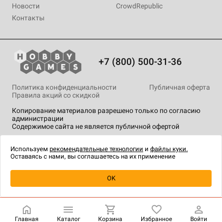
Новости
CrowdRepublic
Контакты
+7 (800) 500-31-36
Политика конфиденциальности
Публичная оферта
Правила акций со скидкой
Копирование материалов разрешено только по согласию
администрации
Содержимое сайта не является публичной офертой
На сайте Hobby Games применяются
рекомендательные
технологии
.
Используем
рекомендательные технологии
и
файлы куки.
Оставаясь с нами, вы соглашаетесь на их применение
Уведомить о наличии
OK
Главная
Каталог
Корзина
Избранное
Войти