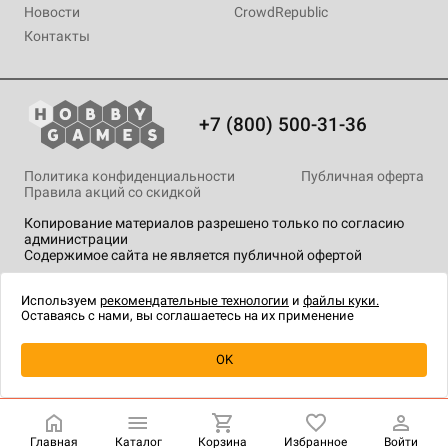
Новости
CrowdRepublic
Контакты
+7 (800) 500-31-36
Политика конфиденциальности
Публичная оферта
Правила акций со скидкой
Копирование материалов разрешено только по согласию
администрации
Содержимое сайта не является публичной офертой
На сайте Hobby Games применяются
рекомендательные
технологии
.
Используем
рекомендательные технологии
и
файлы куки.
Оставаясь с нами, вы соглашаетесь на их применение
OK
Купить
| 7 990 ₽
Главная
Каталог
Корзина
Избранное
Войти