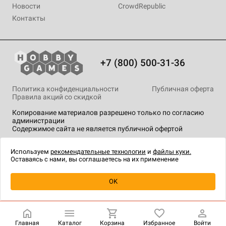
Новости
CrowdRepublic
Контакты
+7 (800) 500-31-36
Политика конфиденциальности
Публичная оферта
Правила акций со скидкой
Копирование материалов разрешено только по согласию
администрации
Содержимое сайта не является публичной офертой
На сайте Hobby Games применяются
рекомендательные
технологии
.
Используем
рекомендательные технологии
и
файлы куки.
Оставаясь с нами, вы соглашаетесь на их применение
Товар снят с продажи
OK
Главная
Каталог
Корзина
Избранное
Войти