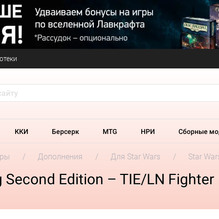
отеки
ККИ
Берсерк
MTG
НРИ
Сборные мо
гры
Дополнения
Для Star Wars
Star War
 Second Edition – TIE/LN Fighter