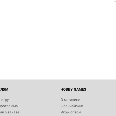
ЕЛЯМ
HOBBY GAMES
 игру
О магазине
программа
Франчайзинг
я о заказе
Игры оптом