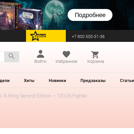
Подробнее
+7 800 500-31-36
перейти на Zvezda
Войти
Избранное
Корзина
дели
Хиты
Новинки
Предзаказы
Статьи
s: X-Wing Second Edition – TIE/LN Fighter