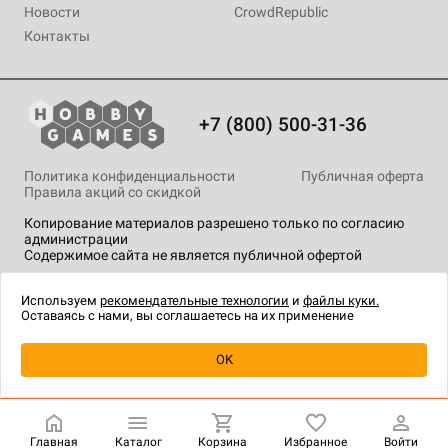
Новости
CrowdRepublic
Контакты
+7 (800) 500-31-36
Политика конфиденциальности
Публичная оферта
Правила акций со скидкой
Копирование материалов разрешено только по согласию
администрации
Содержимое сайта не является публичной офертой
На сайте Hobby Games применяются
рекомендательные
технологии
.
Используем
рекомендательные технологии
и
файлы куки.
Оставаясь с нами, вы соглашаетесь на их применение
Уведомить о наличии
OK
Главная
Каталог
Корзина
Избранное
Войти