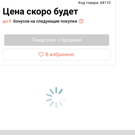
Код товара: 68110
Цена скоро будет
до 0
бонусов на следующие покупки
Товар снят с продажи
В избранное
d Журнал
к: Братья
d Звёздные