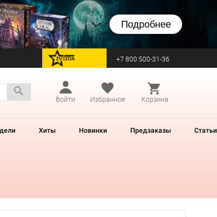
Подробнее
+7 800 500-31-36
перейти на Zvezda
Войти
Избранное
Корзина
дели
Хиты
Новинки
Предзаказы
Статьи