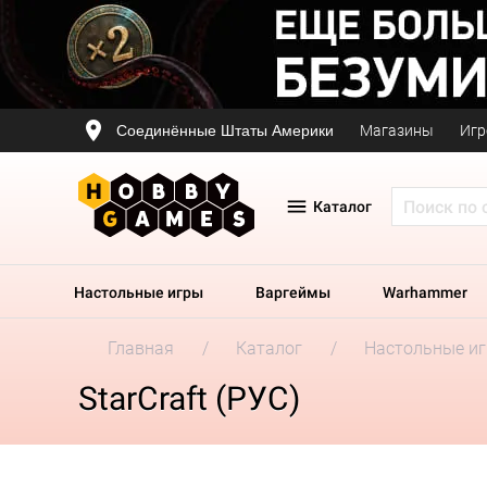
Соединённые Штаты Америки
Магазины
Игр
Каталог
Настольные игры
Варгеймы
Warhammer
Главная
Каталог
Настольные и
StarСraft (РУС)