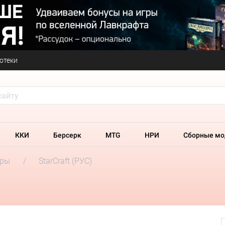
отеки
ККИ
Берсерк
MTG
НРИ
Сборные мо
гры
StarСraft (РУС)