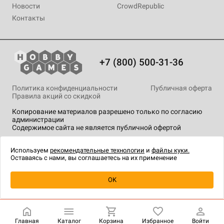
Новости
CrowdRepublic
Контакты
+7 (800) 500-31-36
Политика конфиденциальности
Публичная оферта
Правила акций со скидкой
Копирование материалов разрешено только по согласию
администрации
Содержимое сайта не является публичной офертой
На сайте Hobby Games применяются
рекомендательные
технологии
.
Используем
рекомендательные технологии
и
файлы куки.
Оставаясь с нами, вы соглашаетесь на их применение
Уведомить о наличии
OK
Главная
Каталог
Корзина
Избранное
Войти