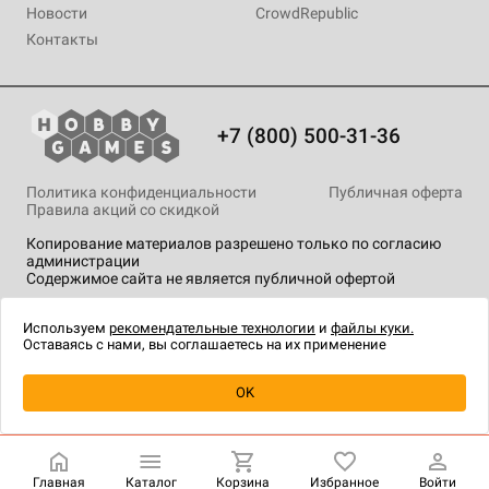
Новости
CrowdRepublic
Контакты
+7 (800) 500-31-36
Политика конфиденциальности
Публичная оферта
Правила акций со скидкой
Копирование материалов разрешено только по согласию
администрации
Содержимое сайта не является публичной офертой
На сайте Hobby Games применяются
рекомендательные
технологии
.
Используем
рекомендательные технологии
и
файлы куки.
Оставаясь с нами, вы соглашаетесь на их применение
Уведомить о наличии
OK
Главная
Каталог
Корзина
Избранное
Войти