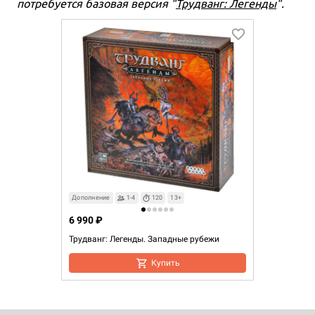
потребуется базовая версия "
Трудванг: Легенды
".
Дополнение
1-4
120
13+
6 990 ₽
Трудванг: Легенды. Западные рубежи
Купить