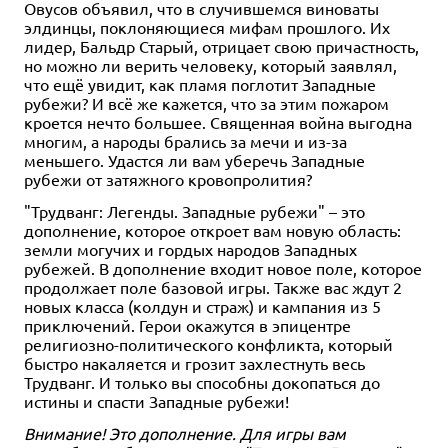
Овусов объявил, что в случившемся виноваты
элдинцы, поклоняющиеся мифам прошлого. Их
лидер, Бальдр Старый, отрицает свою причастность,
но можно ли верить человеку, который заявлял,
что ещё увидит, как пламя поглотит Западные
рубежи? И всё же кажется, что за этим пожаром
кроется нечто большее. Священная война выгодна
многим, а народы брались за мечи и из-за
меньшего. Удастся ли вам уберечь Западные
рубежи от затяжного кровопролития?
"Трудванг: Легенды. Западные рубежи" – это
дополнение, которое откроет вам новую область:
земли могучих и гордых народов Западных
рубежей. В дополнение входит новое поле, которое
продолжает поле базовой игры. Также вас ждут 2
новых класса (колдун и страж) и кампания из 5
приключений. Герои окажутся в эпицентре
религиозно-политического конфликта, который
быстро накаляется и грозит захлестнуть весь
Трудванг. И только вы способны докопаться до
истины и спасти Западные рубежи!
Внимание! Это дополнение. Для игры вам