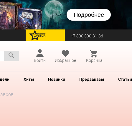
Подробнее
+7 800 500-31-36
перейти на Zvezda
Войти
Избранное
Корзина
дели
Хиты
Новинки
Предзаказы
Статьи
завров