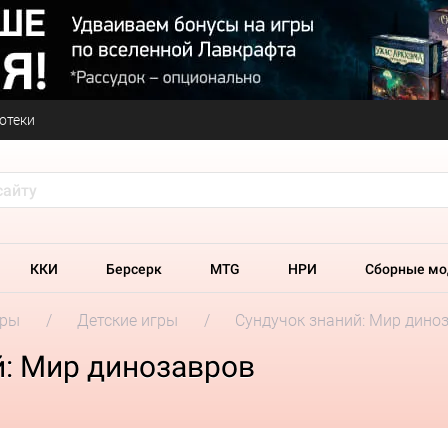
отеки
ККИ
Берсерк
MTG
НРИ
Сборные мо
гры
Детские игры
Сундучок знаний: Мир дино
й: Мир динозавров