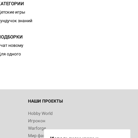
КАТЕГОРИИ
етские игры
ундучок знаний
ПОДБОРКИ
d Журнал
чат новому
к: Братья
ля одного
d Звёздные
НАШИ ПРОЕКТЫ
Hobby World
Игрокон
d Сумерки
Warforge
: Грозовой
Мир фантастики