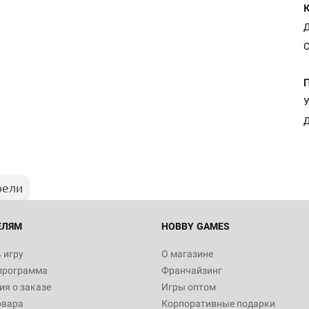
Д
С
Настольная игра Hobby Worl
У
"Мир фантастики. Спецвыпус
Стругацкие"
Д
1 490
рели
Настольная игра Hobby Worl
империи: Боевая тревога
799
ЕЛЯМ
HOBBY GAMES
 игру
О магазине
программа
Франчайзинг
Настольная игра Hobby Worl
я о заказе
Игры оптом
империи. Четвёртая редакция
овара
Корпоративные подарки
Рубеж