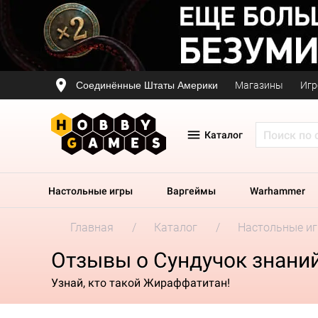
Соединённые Штаты Америки
Магазины
Игр
Каталог
Настольные игры
Варгеймы
Warhammer
Главная
Каталог
Настольные и
Отзывы о Сундучок знани
Узнай, кто такой Жираффатитан!