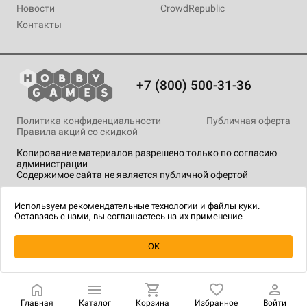
Новости
CrowdRepublic
Контакты
+7 (800) 500-31-36
Политика конфиденциальности
Публичная оферта
Правила акций со скидкой
Копирование материалов разрешено только по согласию
администрации
Содержимое сайта не является публичной офертой
На сайте Hobby Games применяются
рекомендательные
технологии
.
Используем
рекомендательные технологии
и
файлы куки.
Оставаясь с нами, вы соглашаетесь на их применение
Уведомить о наличии
OK
Главная
Каталог
Корзина
Избранное
Войти