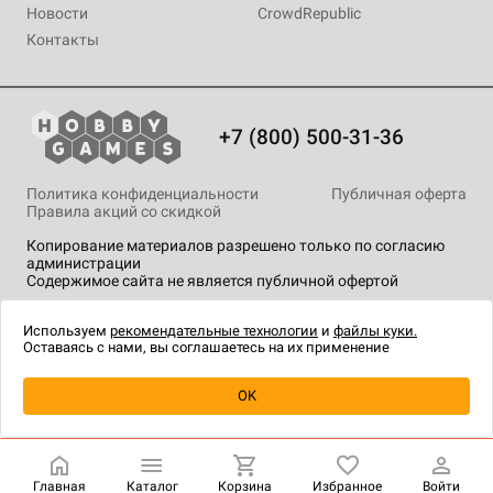
Новости
CrowdRepublic
Контакты
+7 (800) 500-31-36
Политика конфиденциальности
Публичная оферта
Правила акций со скидкой
Копирование материалов разрешено только по согласию
администрации
Содержимое сайта не является публичной офертой
На сайте Hobby Games применяются
рекомендательные
технологии
.
Используем
рекомендательные технологии
и
файлы куки.
Оставаясь с нами, вы соглашаетесь на их применение
OK
Купить
| 5 990 ₽
Главная
Каталог
Корзина
Избранное
Войти