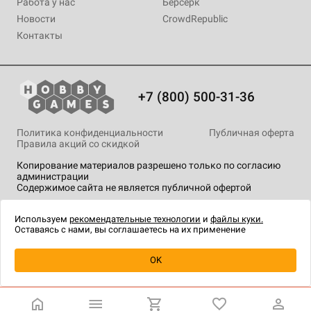
Работа у нас
Берсерк
Новости
CrowdRepublic
Контакты
+7 (800) 500-31-36
Политика конфиденциальности
Публичная оферта
Правила акций со скидкой
Копирование материалов разрешено только по согласию
администрации
Содержимое сайта не является публичной офертой
На сайте Hobby Games применяются
рекомендательные
технологии
.
Используем
рекомендательные технологии
и
файлы куки.
Оставаясь с нами, вы соглашаетесь на их применение
Уведомить о наличии
OK