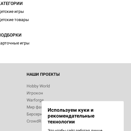
КАТЕГОРИИ
етские игры
етские товары
d Монстры
ПОДБОРКИ
арточные игры
 Зомбицид:
НАШИ ПРОЕКТЫ
Hobby World
Игрокон
 Берсерк.
Warforge
в
Мир фантастики
Используем куки и
Берсерк
рекомендательные
CrowdRepublic
технологии
Это чтобы сайт работал лучше.