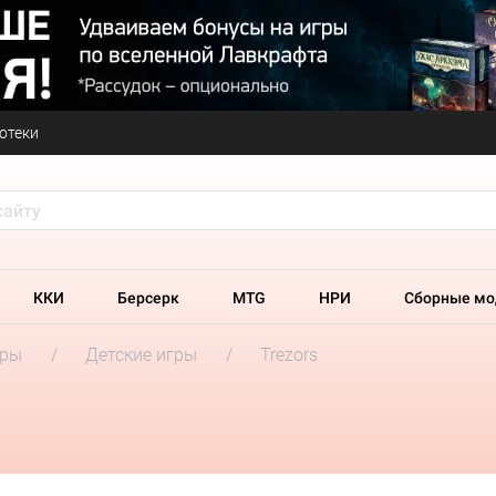
отеки
ККИ
Берсерк
MTG
НРИ
Сборные мо
гры
Детские игры
Trezors