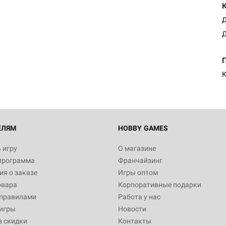
Д
Д
Настольная игра Hobby Worl
Египта
1 991
К
Настольная игра Hobby World
Белая смерть
12 990
ЕЛЯМ
HOBBY GAMES
 игру
О магазине
программа
Франчайзинг
Настольная игра Hobby World
я о заказе
Игры оптом
Сердце роя. Дисплей бустеро
овара
Корпоративные подарки
3 490
 правилами
Работа у нас
игры
Новости
з скидки
Контакты