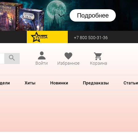
Подробнее
+7 800 500-31-36
перейти на Zvezda
Войти
Избранное
Корзина
дели
Хиты
Новинки
Предзаказы
Статьи