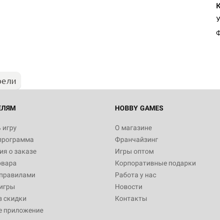
У
Ф
рели
ЕЛЯМ
HOBBY GAMES
 игру
О магазине
программа
Франчайзинг
я о заказе
Игры оптом
овара
Корпоративные подарки
 правилами
Работа у нас
игры
Новости
з скидки
Контакты
е приложение