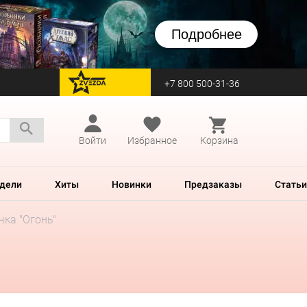
Подробнее
+7 800 500-31-36
перейти на Zvezda
Войти
Избранное
Корзина
дели
Хиты
Новинки
Предзаказы
Статьи
чка "Огонь"