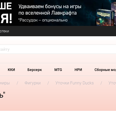
отеки
ККИ
Берсерк
MTG
НРИ
Сборные мо
ениры
Фигурки
Уточки Funny Ducks
Уто
ь"