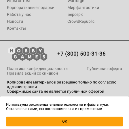
Игры оптом
Warforge
Корпоративные подарки
Мир фантастики
Работа у нас
Берсерк
Новости
CrowdRepublic
Контакты
+7 (800) 500-31-36
Политика конфиденциальности
Публичная оферта
Правила акций со скидкой
Копирование материалов разрешено только по согласию
администрации
Содержимое сайта не является публичной офертой
На сайте Hobby Games применяются
рекомендательные
технологии
.
Используем
рекомендательные технологии
и
файлы куки.
Оставаясь с нами, вы соглашаетесь на их применение
OK