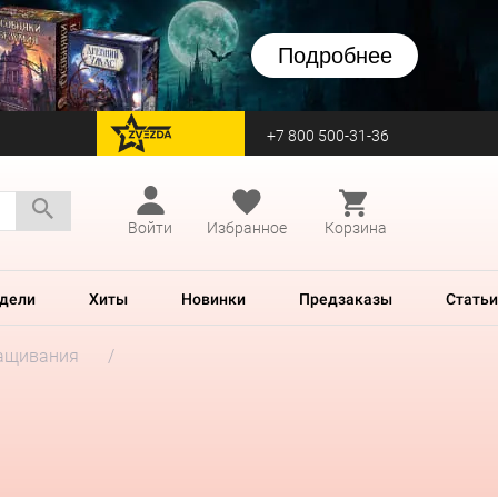
Подробнее
+7 800 500-31-36
перейти на Zvezda
Войти
Избранное
Корзина
дели
Хиты
Новинки
Предзаказы
Статьи
ащивания