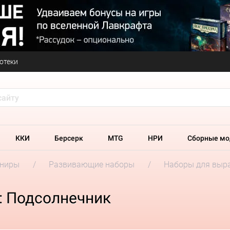
отеки
ККИ
Берсерк
MTG
НРИ
Сборные мо
ениры
Развивающие наборы
Наборы для выр
: Подсолнечник