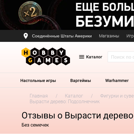
Соединённые Штаты Америки
Магазины
Игр
Каталог
Настольные игры
Варгеймы
Warhammer
Главная
Каталог
Фигурки и сув
Вырасти дерево: Подсолнечник
Отзывы о Вырасти дерево
Без семечек