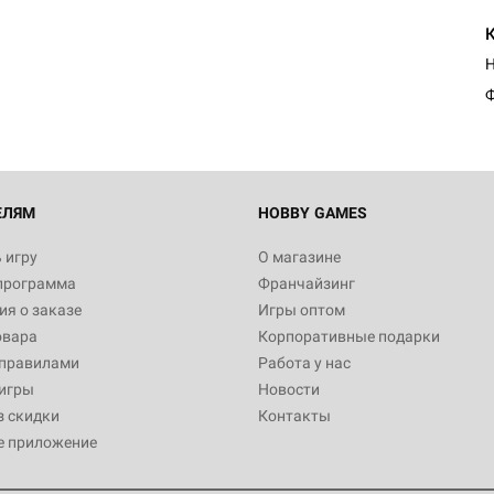
Ф
ЕЛЯМ
HOBBY GAMES
 игру
О магазине
программа
Франчайзинг
я о заказе
Игры оптом
овара
Корпоративные подарки
 правилами
Работа у нас
игры
Новости
з скидки
Контакты
е приложение