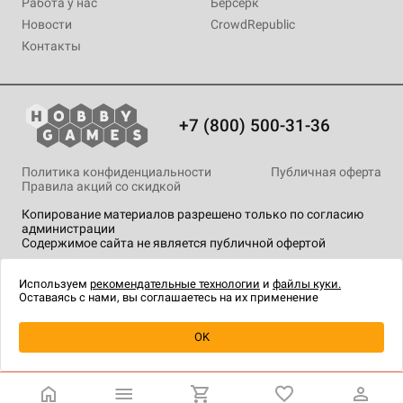
Работа у нас
Берсерк
Новости
CrowdRepublic
Контакты
+7 (800) 500-31-36
Политика конфиденциальности
Публичная оферта
Правила акций со скидкой
Копирование материалов разрешено только по согласию
администрации
Содержимое сайта не является публичной офертой
На сайте Hobby Games применяются
рекомендательные
технологии
.
Используем
рекомендательные технологии
и
файлы куки.
Оставаясь с нами, вы соглашаетесь на их применение
Уведомить о наличии
OK