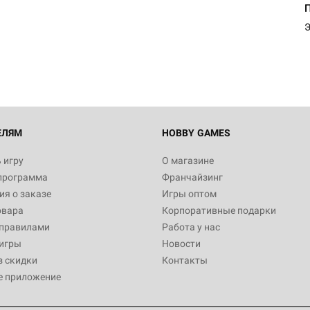
Э
ЕЛЯМ
HOBBY GAMES
 игру
О магазине
программа
Франчайзинг
я о заказе
Игры оптом
овара
Корпоративные подарки
 правилами
Работа у нас
игры
Новости
з скидки
Контакты
е приложение