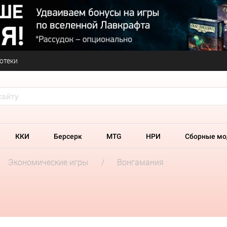
отеки
ККИ
Берсерк
MTG
НРИ
Сборные мо
Экономические игры
Вонгамания