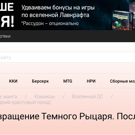
отеки
ККИ
Берсерк
MTG
НРИ
Сборные мо
и, манга
Комиксы
Вселенная DC
дний крестовый поход"
вращение Темного Рыцаря. Пос