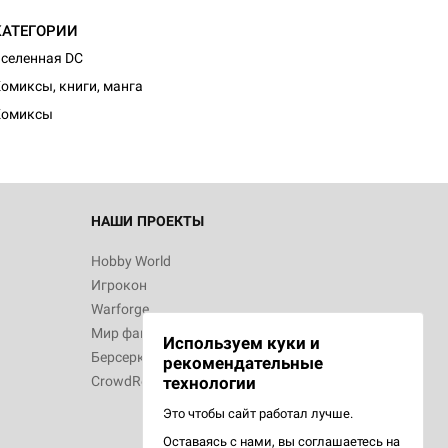
КАТЕГОРИИ
d Монстры
селенная DC
омиксы, книги, манга
Комиксы
 Зомбицид:
НАШИ ПРОЕКТЫ
Hobby World
Игрокон
 Берсерк.
Warforge
в
Мир фантастики
Используем куки и
Берсерк
рекомендательные
CrowdRepublic
технологии
Это чтобы сайт работал лучше.
Оставаясь с нами, вы соглашаетесь на
d Ужас