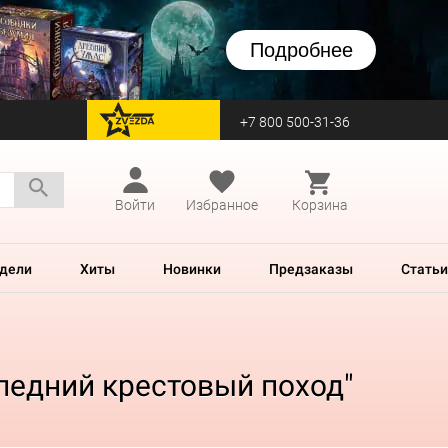
Подробнее
+7 800 500-31-36
перейти на Zvezda
Войти
Избранное
Корзина
дели
Хиты
Новинки
Предзаказы
Статьи
ледний крестовый поход"