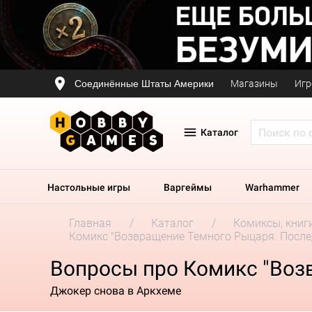
Соединённые Штаты Америки
Магазины
Игр
Каталог
Настольные игры
Варгеймы
Warhammer
Главная
Каталог
Комиксы, книг
Комикс "Возвращение Темного Рыцаря. После
Вопросы про Комикс "Воз
Джокер снова в Аркхеме