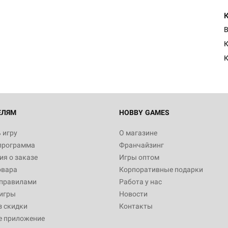
Настольная игра Hobby Worl
Египта
В
1 991
К
Настольная игра Hobby World
Белая смерть
12 990
ЕЛЯМ
HOBBY GAMES
 игру
О магазине
программа
Франчайзинг
Настольная игра Hobby World
я о заказе
Игры оптом
Сердце роя. Дисплей бустеро
овара
Корпоративные подарки
3 490
 правилами
Работа у нас
игры
Новости
з скидки
Контакты
е приложение
Настольная игра Hobby Worl