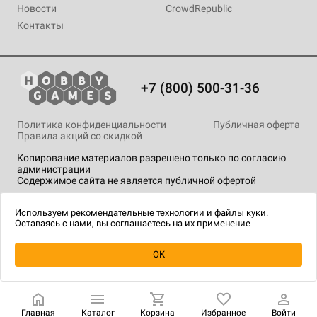
Новости
CrowdRepublic
Контакты
+7 (800) 500-31-36
Политика конфиденциальности
Публичная оферта
Правила акций со скидкой
Копирование материалов разрешено только по согласию
администрации
Содержимое сайта не является публичной офертой
На сайте Hobby Games применяются
рекомендательные
технологии
.
Используем
рекомендательные технологии
и
файлы куки.
Оставаясь с нами, вы соглашаетесь на их применение
Товар снят с продажи
OK
Главная
Каталог
Корзина
Избранное
Войти