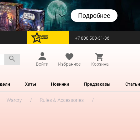
Подробнее
+7 800 500-31-36
перейти на Zvezda
Войти
Избранное
Корзина
дели
Хиты
Новинки
Предзаказы
Статьи
Warcry
Rules & Accessories