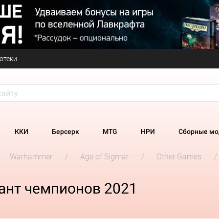
отеки
ККИ
Берсерк
MTG
НРИ
Сборные мо
Warhammer
Age of Sigmar
Other Games
ант чемпионов 2021