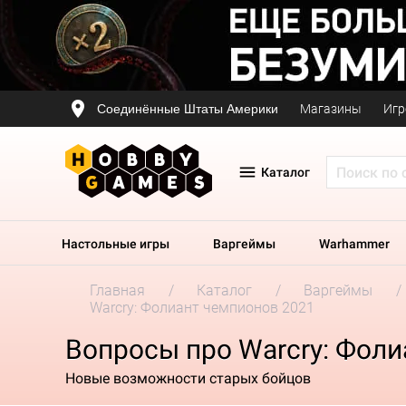
Соединённые Штаты Америки
Магазины
Игр
Каталог
Настольные игры
Варгеймы
Warhammer
Главная
Каталог
Варгеймы
Warcry: Фолиант чемпионов 2021
Вопросы про Warcry: Фоли
Новые возможности старых бойцов