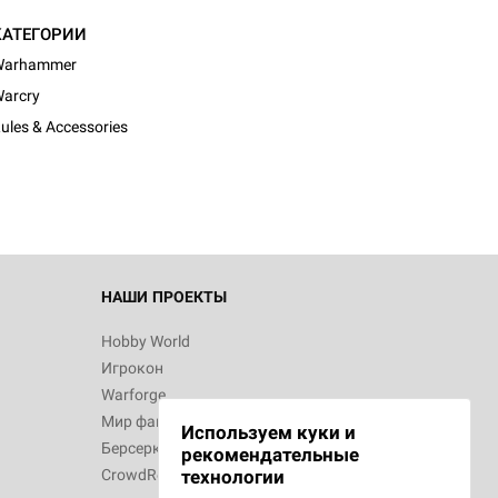
КАТЕГОРИИ
Warhammer
arcry
ules & Accessories
НАШИ ПРОЕКТЫ
Hobby World
Игрокон
Warforge
Мир фантастики
Используем куки и
Берсерк
рекомендательные
CrowdRepublic
технологии