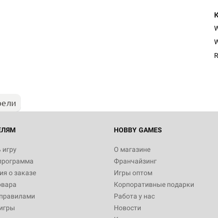
W
R
рели
ЕЛЯМ
HOBBY GAMES
 игру
О магазине
программа
Франчайзинг
я о заказе
Игры оптом
овара
Корпоративные подарки
 правилами
Работа у нас
игры
Новости