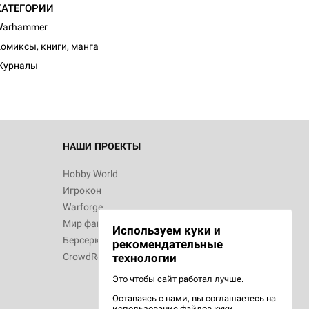
КАТЕГОРИИ
d Монстры
Warhammer
омиксы, книги, манга
Журналы
 Зомбицид:
НАШИ ПРОЕКТЫ
Hobby World
Игрокон
 Берсерк.
Warforge
в
Мир фантастики
Используем куки и
Берсерк
рекомендательные
CrowdRepublic
технологии
Это чтобы сайт работал лучше.
Оставаясь с нами, вы соглашаетесь на
d Ужас
использование
файлов куки.