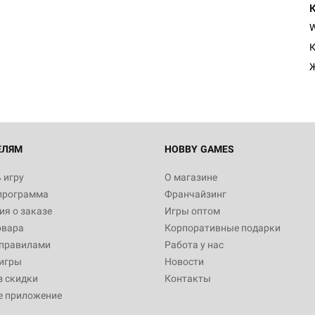
Настольная игра Hobby Worl
Египта
К
1 991
Настольная игра Hobby World
Белая смерть
12 990
ЕЛЯМ
HOBBY GAMES
 игру
О магазине
программа
Франчайзинг
Настольная игра Hobby World
я о заказе
Игры оптом
Сердце роя. Дисплей бустеро
овара
Корпоративные подарки
3 490
 правилами
Работа у нас
игры
Новости
з скидки
Контакты
е приложение
Настольная игра Hobby Worl