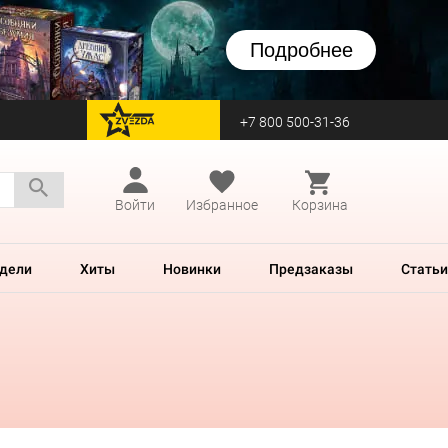
Подробнее
+7 800 500-31-36
перейти на Zvezda
Войти
Избранное
Корзина
дели
Хиты
Новинки
Предзаказы
Статьи