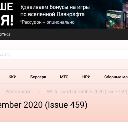
отеки
ККИ
Берсерк
MTG
НРИ
Сборные мо
Warhammer
White Dwarf December 2020 (Issue 459)
mber 2020 (Issue 459)