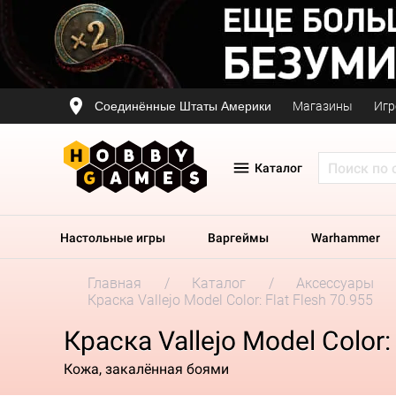
Соединённые Штаты Америки
Магазины
Игр
Каталог
Настольные игры
Варгеймы
Warhammer
Главная
Каталог
Аксессуары
Краска Vallejo Model Color: Flat Flesh 70.955
Краска Vallejo Model Color:
Кожа, закалённая боями