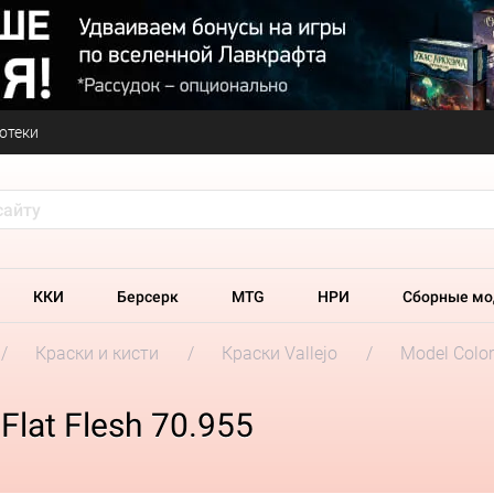
отеки
ККИ
Берсерк
MTG
НРИ
Сборные мо
Краски и кисти
Краски Vallejo
Model Colo
 Flat Flesh 70.955