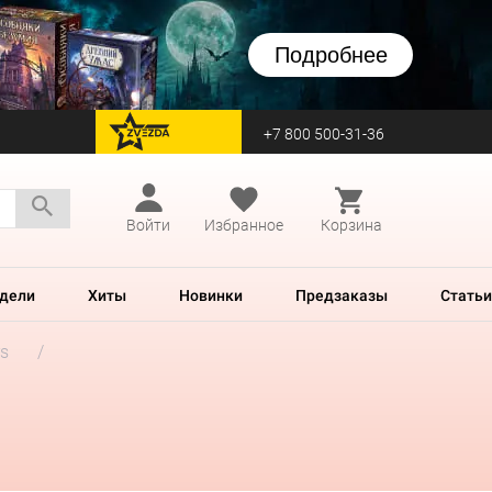
Подробнее
+7 800 500-31-36
перейти на Zvezda
Войти
Избранное
Корзина
дели
Хиты
Новинки
Предзаказы
Статьи
rs