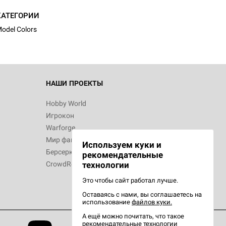
КАТЕГОРИИ
odel Colors
 Зомбицид:
НАШИ ПРОЕКТЫ
Hobby World
Игрокон
d Ужас
Warforge
Мир фантастики
Используем куки и
Берсерк
рекомендательные
CrowdRepublic
технологии
Это чтобы сайт работал лучше.
Оставаясь с нами, вы соглашаетесь на
d Ужас
использование
файлов куки.
орой сезон
А ещё можно почитать, что такое
рекомендательные технологии