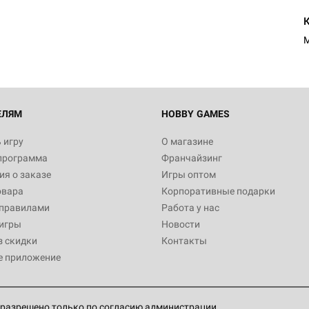
1 991
M
Настольная игра Hobby World
Белая смерть
12 990
ЕЛЯМ
HOBBY GAMES
 игру
О магазине
программа
Франчайзинг
Настольная игра Hobby Worl
я о заказе
Игры оптом
Аркхэма. Карточная игра
овара
Корпоративные подарки
3 490
 правилами
Работа у нас
игры
Новости
з скидки
Контакты
е приложение
Настольная игра Hobby Worl
Аркхэма. Карточная игра: Вт
4 990
разрешено только по согласию администрации