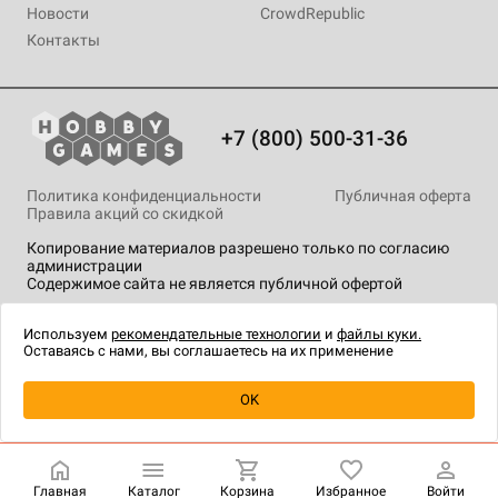
Новости
CrowdRepublic
Контакты
+7 (800) 500-31-36
Политика конфиденциальности
Публичная оферта
Правила акций со скидкой
Копирование материалов разрешено только по согласию
администрации
Содержимое сайта не является публичной офертой
На сайте Hobby Games применяются
рекомендательные
технологии
.
Используем
рекомендательные технологии
и
файлы куки.
Оставаясь с нами, вы соглашаетесь на их применение
Уведомить о наличии
OK
Главная
Каталог
Корзина
Избранное
Войти