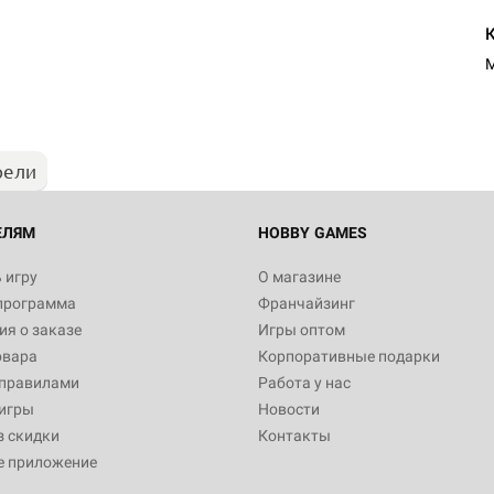
M
рели
ЕЛЯМ
HOBBY GAMES
 игру
О магазине
программа
Франчайзинг
я о заказе
Игры оптом
овара
Корпоративные подарки
 правилами
Работа у нас
игры
Новости
з скидки
Контакты
е приложение