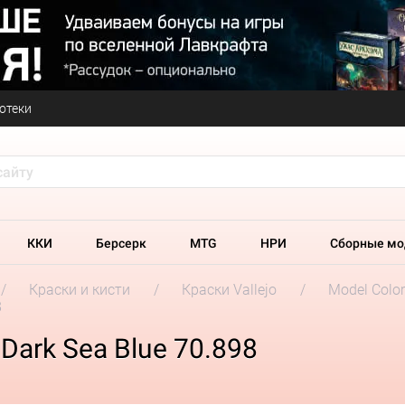
отеки
ККИ
Берсерк
MTG
НРИ
Сборные мо
Краски и кисти
Краски Vallejo
Model Colo
8
 Dark Sea Blue 70.898