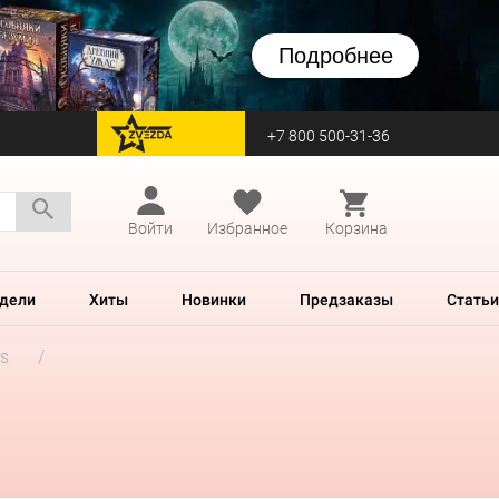
Подробнее
+7 800 500-31-36
перейти на Zvezda
Войти
Избранное
Корзина
дели
Хиты
Новинки
Предзаказы
Статьи
rs