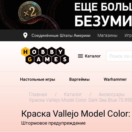
Соединённые Штаты Америки
Магазины
Игр
Каталог
Настольные игры
Варгеймы
Warhammer
Главная
Каталог
Аксессуары
Краска Vallejo Model Color: Dark Sea Blue 70.89
Краска Vallejo Model Color:
Штормовое предупреждение