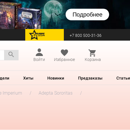
Подробнее
+7 800 500-31-36
перейти на Zvezda
Войти
Избранное
Корзина
дели
Хиты
Новинки
Предзаказы
Статьи
he Imperium
Adepta Sororitas