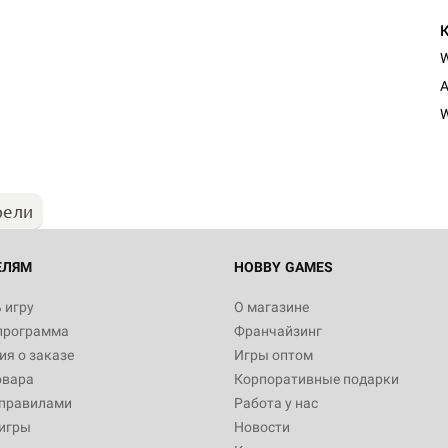
A
W
рели
ЕЛЯМ
HOBBY GAMES
 игру
О магазине
программа
Франчайзинг
я о заказе
Игры оптом
овара
Корпоративные подарки
 правилами
Работа у нас
игры
Новости