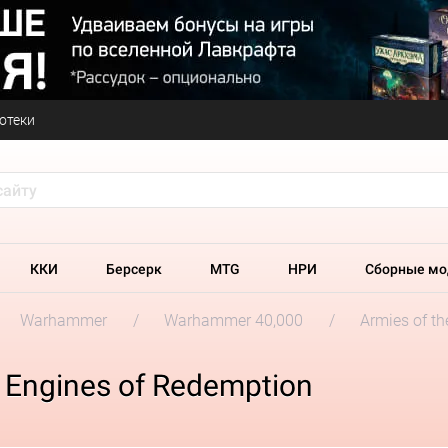
отеки
ККИ
Берсерк
MTG
НРИ
Сборные мо
Warhammer
Warhammer 40,000
Armies of t
 Engines of Redemption