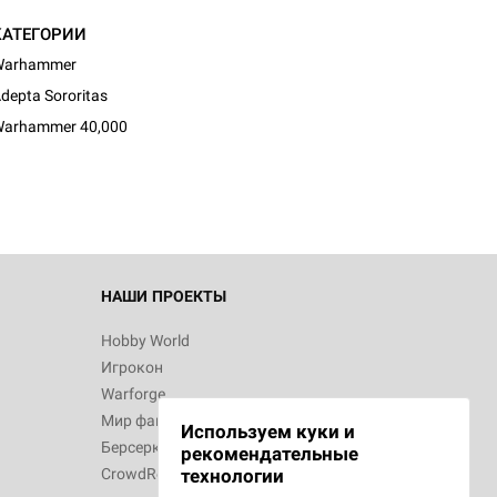
КАТЕГОРИИ
Warhammer
depta Sororitas
arhammer 40,000
НАШИ ПРОЕКТЫ
Hobby World
Игрокон
Warforge
Мир фантастики
Используем куки и
Берсерк
рекомендательные
CrowdRepublic
технологии