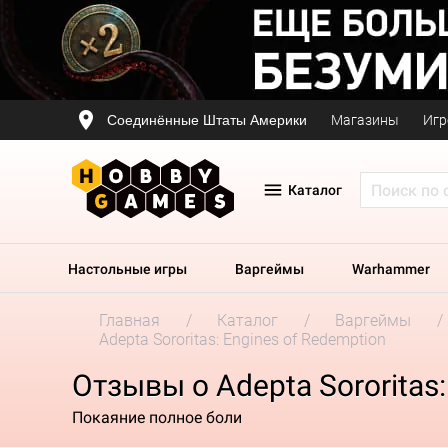
Соединённые Штаты Америки
Магазины
Игр
Каталог
Настольные игры
Варгеймы
Warhammer
Главная
Каталог
Варгеймы
Adepta Sororitas: Engines of Redemption
Отзывы о Adepta Sororitas:
Покаяние полное боли