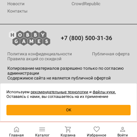
Новости
CrowdRepublic
Контакты
+7 (800) 500-31-36
Политика конфиденциальности
Публичная оферта
Правила акций со скидкой
Копирование материалов разрешено только по согласию
администрации
Содержимое сайта не является публичной офертой
На сайте Hobby Games применяются
рекомендательные
технологии
.
Используем
рекомендательные технологии
и
файлы куки.
Оставаясь с нами, вы соглашаетесь на их применение
Уведомить о наличии
OK
Главная
Каталог
Корзина
Избранное
Войти