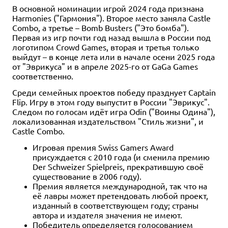
В основной номинации игрой 2024 года признана
Harmonies ("Гармония"). Второе место заняла Castle
Combo, а третье – Bomb Busters ("Это бомба").
Первая из игр почти год назад вышла в России под
логотипом Crowd Games, вторая и третья только
выйдут – в конце лета или в начале осени 2025 года
от "Эврикуса" и в апреле 2025-го от GaGa Games
соответственно.
Среди семейных проектов победу празднует Captain
Flip. Игру в этом году выпустит в России "Эврикус".
Следом по голосам идёт игра Odin ("Воины Одина"),
локализованная издательством "Стиль жизни", и
Castle Combo.
Игровая премия Swiss Gamers Award
присуждается с 2010 года (и сменила премию
Der Schweizer Spielpreis, прекратившую своё
существование в 2006 году).
Премия является международной, так что на
её лавры может претендовать любой проект,
изданный в соответствующем году; страны
автора и издателя значения не имеют.
Победитель определяется голосованием