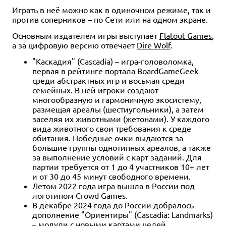
Играть в неё можно как в одиночном режиме, так и
против соперников – по Сети или на одном экране.
Основным издателем игры выступает
Flatout Games
,
а за цифровую версию отвечает
Dire Wolf
.
"Каскадия" (Cascadia) – игра-головоломка,
первая в рейтинге портала BoardGameGeek
среди абстрактных игр и восьмая среди
семейных. В ней игроки создают
многообразную и гармоничную экосистему,
размещая ареалы (шестиугольники), а затем
заселяя их животными (жетонами). У каждого
вида животного свои требования к среде
обитания. Победные очки выдаются за
большие группы однотипных ареалов, а также
за выполнение условий с карт заданий. Для
партии требуется от 1 до 4 участников 10+ лет
и от 30 до 45 минут свободного времени.
Летом 2022 года игра вышла в России под
логотипом Crowd Games.
В декабре 2024 года до России добралось
дополнение "Ориентиры" (Cascadia: Landmarks)
– модули с новыми картами целей,