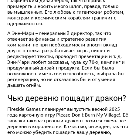
примерять и носить много шляп, правда, только
вымышленных. Его любовь к гигантским роботам,
монстрам и космическим кораблям граничит с
одержимостью.
А Энн-Мари – генеральный директор, так что
отвечает за финансы и стратегию развития
компании, но при необходимости вносит вклад
другого толка: разрабатывает игры, пишет и
редактирует тексты, проводит презентации и т. д.
Энн-Мари любит рассказы, музыку 70-х, кемпинг и
продуманный дизайн продукта. Если бы была
возможность иметь сверхспособность, выбрала бы
регенерацию, но не отказалась бы и от умения
дышать огнём.
Чью деревню пощадит дракон?
Fireside Games планирует выпустить весной 2025
года карточную игру Please Don't Burn My Village!. Её
завязка такова: грозный дракон грозится сжечь все
деревни в королевстве. К счастью, он жаден, так что
его можно убедить пощадить вашу деревню,