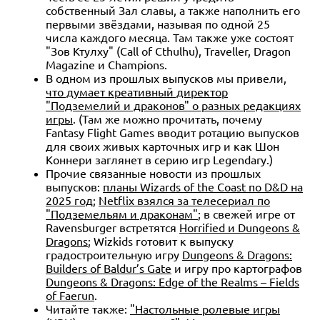
собственный Зал славы, а также наполнить его
первыми звёздами, называя по одной 25
числа каждого месяца. Там также уже состоят
"Зов Ктулху" (Call of Cthulhu), Traveller, Dragon
Magazine и Champions.
В одном из прошлых выпусков мы привели,
что думает креативный директор
"Подземелий и драконов" о разных редакциях
игры
. (Там же можно прочитать, почему
Fantasy Flight Games вводит ротацию выпусков
для своих живых карточных игр и как Шон
Коннери заглянет в серию игр Legendary.)
Прочие связанные новости из прошлых
выпусков:
планы Wizards of the Coast по D&D на
2025 год
;
Netflix взялся за телесериал по
"Подземельям и драконам"
; в свежей игре от
Ravensburger встретятся
Horrified и Dungeons &
Dragons
; Wizkids готовит к выпуску
градостроительную игру
Dungeons & Dragons:
Builders of Baldur’s Gate
и игру про картографов
Dungeons & Dragons: Edge of the Realms – Fields
of Faerun
.
Читайте также:
"Настольные ролевые игры