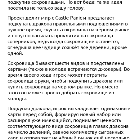
подкупив сокровищами. Но вот беда: та же идея
посетила не только вашу голову.
Проект делит мир с Castle Panic и предлагает
подкупать дракона правильными подношениями в
нужное время, скупать сокровища на чёрном рынке
и попутно насылать проклятия на сокровища
соперников, ведь когда сокровищ не останется,
огнедышащее чудище сожжёт все деревни, кроме
одной.
Сокровища бывают шести видов и представлены
картами (также в колоде встречаются джокеры). Во
время своего хода игрок может потратить
сокровища с руки, чтобы подкупить дракона или
купить сокровища на чёрном рынке. Но вместо
этого он может просто добрать сокровище из
колоды.
Подкупая дракона, игрок выкладывает одинаковые
карты перед собой, формируя новый набор или
расширяя уже имеющийся, поднимает ценность
соответствующего вида сокровищ в глазах дракона
на число делений, равное количеству сыгранных
карт, и отправляет на чёрный рынок ещё несколько