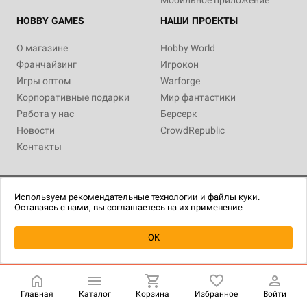
HOBBY GAMES
НАШИ ПРОЕКТЫ
О магазине
Hobby World
Франчайзинг
Игрокон
Игры оптом
Warforge
Корпоративные подарки
Мир фантастики
Работа у нас
Берсерк
Новости
CrowdRepublic
Контакты
Используем
рекомендательные технологии
и
файлы куки.
+7 (800) 500-31-36
Оставаясь с нами, вы соглашаетесь на их применение
OK
Политика конфиденциальности
Публичная оферта
Правила акций со скидкой
Копирование материалов разрешено только по согласию
администрации
Главная
Каталог
Корзина
Избранное
Войти
Содержимое сайта не является публичной офертой