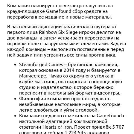
Компания планирует послезавтра запустить на
крауд-площадке Gamefound сбор средств на
переработанное издание и новые материалы.
В настольной адаптации тактического шутера от
первого лица Rainbow Six Siege игроки делятся на
две команды, а затем устраивают перестрелку на
игровом поле с разрушаемыми элементами. Задача
каждой команды – выполнить поставленные перед
ней задачи или устранить все силы противника.
Steamforged Games – британская компания,
которая основана в 2014 году и базируется в
Манчестере. Начав со скромного уголка в
клубе-магазине, она выросла в полноценную
студию и издательство, которое бережно
переносит в настольный формат видеоигры.
Философия компании проста: создавать
незабываемые настольные миры, в которые
легко влюбиться и уйти с головой.
Компания недавно отметилась на Gamefound с
настольной адаптацией компьютерной
стратегии
Hearts of Iron
. Проект привлёк 5 707
спонсоров и собрал 1 224 545 долларов.