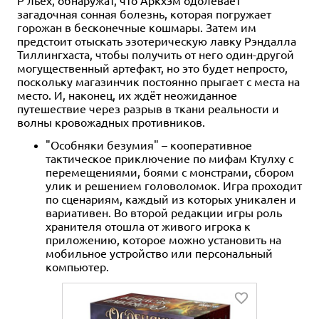
Р'льех, обнаружат, что Аркхэм одолевает
загадочная сонная болезнь, которая погружает
горожан в бесконечные кошмары. Затем им
предстоит отыскать эзотерическую лавку Рэндалла
Тиллингхаста, чтобы получить от него один-другой
могущественный артефакт, но это будет непросто,
поскольку магазинчик постоянно прыгает с места на
место. И, наконец, их ждёт неожиданное
путешествие через разрыв в ткани реальности и
волны кровожадных противников.
"Особняки безумия" – кооперативное
тактическое приключение по мифам Ктулху с
перемещениями, боями с монстрами, сбором
улик и решением головоломок. Игра проходит
по сценариям, каждый из которых уникален и
вариативен. Во второй редакции игры роль
хранителя отошла от живого игрока к
приложению, которое можно установить на
мобильное устройство или персональный
компьютер.