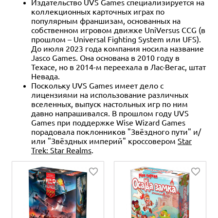
Издательство UVS Games специализируется на
коллекционных карточных играх по
популярным франшизам, основанных на
собственном игровом движке UniVersus CCG (в
прошлом – Universal Fighting System или UFS).
До июля 2023 года компания носила название
Jasco Games. Она основана в 2010 году в
Техасе, но в 2014-м переехала в Лас-Вегас, штат
Невада.
Поскольку UVS Games имеет дело с
лицензиями на использование различных
вселенных, выпуск настольных игр по ним
давно напрашивался. В прошлом году UVS
Games при поддержке Wise Wizard Games
порадовала поклонников "Звёздного пути" и/
или "Звёздных империй" кроссовером
Star
Trek: Star Realms
.