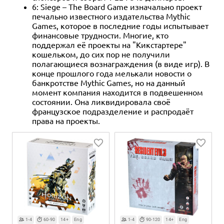
6: Siege – The Board Game изначально проект
печально известного издательства Mythic
Games, которое в последние годы испытывает
финансовые трудности. Многие, кто
поддержал её проекты на "Кикстартере"
кошельком, до сих пор не получили
полагающиеся вознаграждения (в виде игр). В
конце прошлого года мелькали новости о
банкротстве Mythic Games, но на данный
момент компания находится в подвешенном
состоянии. Она ликвидировала своё
французское подразделение и распродаёт
права на проекты.
1-4
60-90
14+
Eng
1-4
90-120
14+
Eng