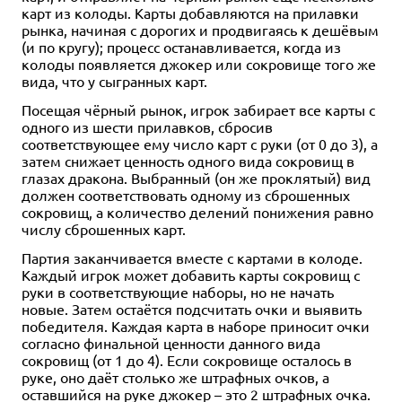
карт из колоды. Карты добавляются на прилавки
рынка, начиная с дорогих и продвигаясь к дешёвым
(и по кругу); процесс останавливается, когда из
колоды появляется джокер или сокровище того же
вида, что у сыгранных карт.
Посещая чёрный рынок, игрок забирает все карты с
одного из шести прилавков, сбросив
соответствующее ему число карт с руки (от 0 до 3), а
затем снижает ценность одного вида сокровищ в
глазах дракона. Выбранный (он же проклятый) вид
должен соответствовать одному из сброшенных
сокровищ, а количество делений понижения равно
числу сброшенных карт.
Партия заканчивается вместе с картами в колоде.
Каждый игрок может добавить карты сокровищ с
руки в соответствующие наборы, но не начать
новые. Затем остаётся подсчитать очки и выявить
победителя. Каждая карта в наборе приносит очки
согласно финальной ценности данного вида
сокровищ (от 1 до 4). Если сокровище осталось в
руке, оно даёт столько же штрафных очков, а
оставшийся на руке джокер – это 2 штрафных очка.