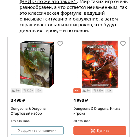
(НРИ): что же это такое?"
. Мир таких игр очень
разнообразен, а что остаётся неизменным, так
это классическая формула: ведущий
описывает ситуацию и окружение, а затем
спрашивает остальных игроков, что будут
делать их герои, – и по новой.
2-6
120+
12+
Хит
2+
120+
12+
3 490 ₽
4 990 ₽
Dungeons & Dragons.
Dungeons & Dragons. Книга
Стартовый набор
игрока
169 отзывов
50 отзывов
Уведомить о наличии
Купить