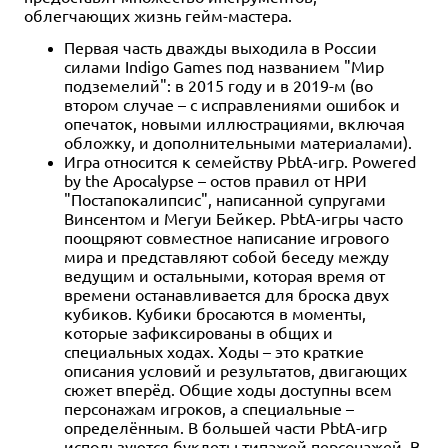
облегчающих жизнь гейм-мастера.
Первая часть дважды выходила в России
силами Indigo Games под названием "Мир
подземелий": в 2015 году и в 2019-м (во
втором случае – с исправлениями ошибок и
опечаток, новыми иллюстрациями, включая
обложку, и дополнительными материалами).
Игра относится к семейству PbtA-игр. Powered
by the Apocalypse – остов правил от НРИ
"Постапокалипсис", написанной супругами
Винсентом и Мегуи Бейкер. PbtA-игры часто
поощряют совместное написание игрового
мира и представляют собой беседу между
ведущим и остальными, которая время от
времени останавливается для броска двух
кубиков. Кубики бросаются в моменты,
которые зафиксированы в общих и
специальных ходах. Ходы – это краткие
описания условий и результатов, двигающих
сюжет вперёд. Общие ходы доступны всем
персонажам игроков, а специальные –
определённым. В большей части PbtA-игр
используются буклеты типажей персонажей. В