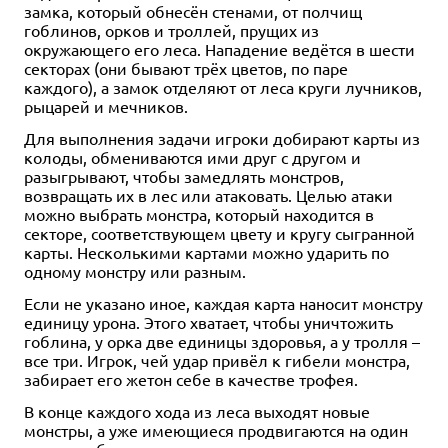
замка, который обнесён стенами, от полчищ
гоблинов, орков и троллей, прущих из
окружающего его леса. Нападение ведётся в шести
секторах (они бывают трёх цветов, по паре
каждого), а замок отделяют от леса круги лучников,
рыцарей и мечников.
Для выполнения задачи игроки добирают карты из
колоды, обмениваются ими друг с другом и
разыгрывают, чтобы замедлять монстров,
возвращать их в лес или атаковать. Целью атаки
можно выбрать монстра, который находится в
секторе, соответствующем цвету и кругу сыгранной
карты. Несколькими картами можно ударить по
одному монстру или разным.
Если не указано иное, каждая карта наносит монстру
единицу урона. Этого хватает, чтобы уничтожить
гоблина, у орка две единицы здоровья, а у тролля –
все три. Игрок, чей удар привёл к гибели монстра,
забирает его жетон себе в качестве трофея.
В конце каждого хода из леса выходят новые
монстры, а уже имеющиеся продвигаются на один