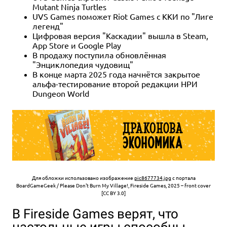
Mutant Ninja Turtles
UVS Games поможет Riot Games с ККИ по "Лиге
легенд"
Цифровая версия "Каскадии" вышла в Steam,
App Store и Google Play
В продажу поступила обновлённая
"Энциклопедия чудовищ"
В конце марта 2025 года начнётся закрытое
альфа-тестирование второй редакции НРИ
Dungeon World
Для обложки использовано изображение
pic8677734.jpg
с портала
BoardGameGeek / Please Don't Burn My Village!, Fireside Games, 2025 – front cover
[CC BY 3.0]
В Fireside Games верят, что
настольные игры способны