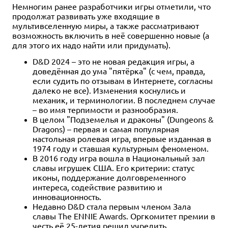
Немногим ранее разработчики игры отметили, что
продолжат развивать уже входящие в
мультивселенную миры, а также рассматривают
возможность включить в неё совершенно новые (а
для этого их надо найти или придумать).
D&D 2024 – это не новая редакция игры, а
доведённая до ума "пятёрка" (с чем, правда,
если судить по отзывам в Интернете, согласны
далеко не все). Изменения коснулись и
механик, и терминологии. В последнем случае
– во имя терпимости и разнообразия.
В целом "Подземелья и драконы" (Dungeons &
Dragons) – первая и самая популярная
настольная ролевая игра, впервые изданная в
1974 году и ставшая культурным феноменом.
В 2016 году игра вошла в Национальный зал
славы игрушек США. Его критерии: статус
иконы, поддержание долговременного
интереса, содействие развитию и
инновационность.
Недавно D&D стала первым членом Зала
славы The ENNIE Awards. Оргкомитет премии в
честь её 25-летия решил учредить