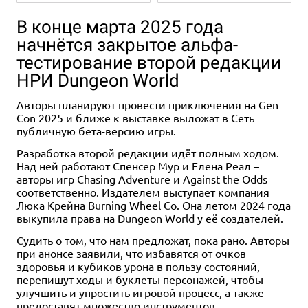
В конце марта 2025 года
начнётся закрытое альфа-
тестирование второй редакции
НРИ Dungeon World
Авторы планируют провести приключения на Gen
Con 2025 и ближе к выставке выложат в Сеть
Хит
12+
12+
публичную бета-версию игры.
4 990 ₽
4 990 ₽
Разработка второй редакции идёт полным ходом.
Над ней работают Спенсер Мур и Елена Реал –
Dungeons & Dragons.
Dungeons & Dragons:
Руководство мастера
Энциклопедия чудовищ
авторы игр Chasing Adventure и Against the Odds
подземелий
соответственно. Издателем выступает компания
12 отзывов
Люка Крейна Burning Wheel Co. Она летом 2024 года
25 отзывов
Уведомить о наличии
выкупила права на Dungeon World у её создателей.
Купить
Судить о том, что нам предложат, пока рано. Авторы
при анонсе заявили, что избавятся от очков
здоровья и кубиков урона в пользу состояний,
перепишут ходы и буклеты персонажей, чтобы
улучшить и упростить игровой процесс, а также
предоставят множество инструментов,