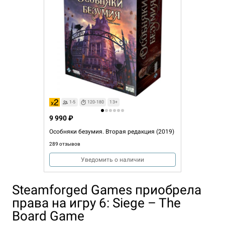
1-5
120-180
13+
9 990 ₽
Особняки безумия. Вторая редакция (2019)
289 отзывов
Уведомить о наличии
Steamforged Games приобрела
права на игру 6: Siege – The
Board Game