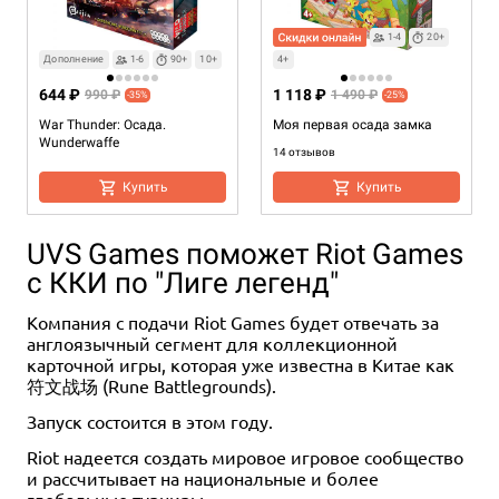
1-4
20+
Дополнение
1-6
90+
10+
4+
644 ₽
1 118 ₽
990 ₽
1 490 ₽
-35%
-25%
War Thunder: Осада.
Моя первая осада замка
Wunderwaffe
14 отзывов
Купить
Купить
UVS Games поможет Riot Games
с ККИ по "Лиге легенд"
Компания с подачи Riot Games будет отвечать за
англоязычный сегмент для коллекционной
карточной игры, которая уже известна в Китае как
符文战场 (Rune Battlegrounds).
Запуск состоится в этом году.
Riot надеется создать мировое игровое сообщество
и рассчитывает на национальные и более
глобальные турниры.