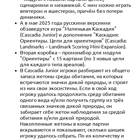
сценариями и механикой. С ним можно играть
впятером и вшестером, причём без потери
динамики.
А в мае 2025 года русскими версиями
обзаведутся игра "Маленькая Каскадия"
(Cascadia Junior) и дополнение "Каскадия:
Ориентиры. Цели для ориентиров" (Cascadia:
Landmarks – Landmark Scoring Mini-Expansion).
Вторая коробка – промонабор для модуля
"Ориентиры" с 15 картами (по 3 новых цели
для каждого типа ареалов).
В Cascadia Junior игроки разбирают из общего
запаса жетоны среды обитания, на которых
встречаются значки дикой природы, и строят
из них свои экосистемы. Если в свой ход
игроку удалось продолжить среду обитания
одного вида и/или получить группу из трёх
связанных значков дикой природы, он
забирает себе жетон наблюдения за средой
обитания и/или дикой природой.
Накопленные жетоны в конце партии
вскрываются и показывают, сколько шишек
игроку удалось собрать. По их количеству и