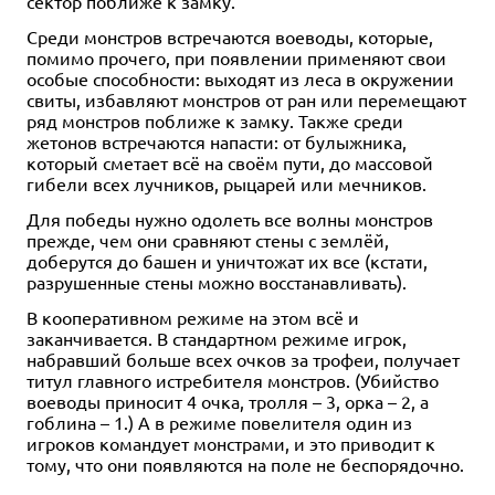
сектор поближе к замку.
Среди монстров встречаются воеводы, которые,
помимо прочего, при появлении применяют свои
особые способности: выходят из леса в окружении
свиты, избавляют монстров от ран или перемещают
ряд монстров поближе к замку. Также среди
жетонов встречаются напасти: от булыжника,
который сметает всё на своём пути, до массовой
гибели всех лучников, рыцарей или мечников.
Для победы нужно одолеть все волны монстров
прежде, чем они сравняют стены с землёй,
доберутся до башен и уничтожат их все (кстати,
разрушенные стены можно восстанавливать).
В кооперативном режиме на этом всё и
заканчивается. В стандартном режиме игрок,
набравший больше всех очков за трофеи, получает
титул главного истребителя монстров. (Убийство
воеводы приносит 4 очка, тролля – 3, орка – 2, а
гоблина – 1.) А в режиме повелителя один из
игроков командует монстрами, и это приводит к
тому, что они появляются на поле не беспорядочно.