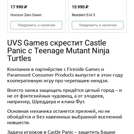
17 990 ₽
15 990 ₽
Horizon Zero Dawn
Resident Evil 3
Уведомить о наличии
Уведомить о наличии
UVS Games скрестит Castle
Panic с Teenage Mutant Ninja
Turtles
Компания в партнёрстве с Fireside Games и
Paramount Consumer Products выпустит в этом году
кооперативную игру про черепашек-ниндзя.
1-5
1-4
60-90
60-90
14+
14+
Eng
Eng
2-6
60
10+
Eng
Вместо замка защищать придётся целый город – и
8 990 ₽
14 990 ₽
4 990 ₽
не от фэнтезийных чудовищ, а от злодеев,
например, Шреддера и клана Фут.
RuneScape Kingdoms: Shadow
Monster Hunter World:
Medici
of Elvarg
Wildspire Waste
Основная механика останется прежней, но не
Купить
обойдётся и без навеянных выбранной вселенной
Уведомить о наличии
Купить
новшеств.
Задача игроков в Castle Panic – защитить башни