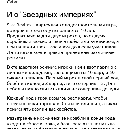
Catan.
И о "Звёздных империях"
Star Realms – карточная колодостроительная игра,
которой в этом году исполняется 10 лет.
Предназначена для двух игроков, но с двумя
коробками можно играть втроём или вчетвером, а
при наличии трёх – составом до шести участников.
Для этого в конце правил приведены различные
режимы.
В стандартном режиме игроки начинают партию с
личными колодами, состоящими из 10 карт, и 50
очками влияния. Первый игрок в свой первый ход
берёт из колоды 3 карты, а его соперник – 5. Для
победы нужно снизить влияние соперника до нуля.
Каждый ход игрок разыгрывает карты, чтобы
получать очки торговли, боя или влияния, а также
применять различные свойства.
Разыгранные космические корабли в конце хода
уходят в сброс игрока, а базы остаются лежать на
столе, пока не будут уничтожены или отправлены в