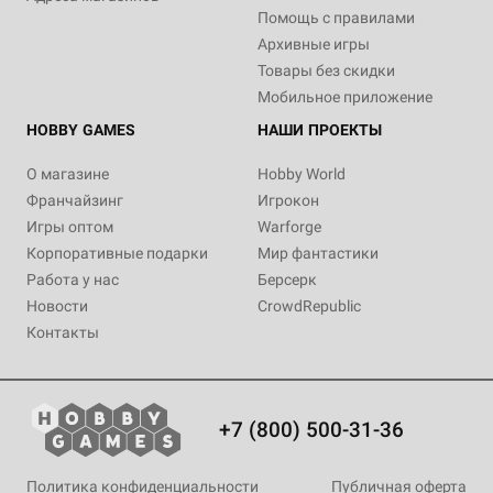
Помощь с правилами
2 789 ₽
1 990 ₽
1 290 ₽
799 ₽
999 ₽
799 ₽
3 280 ₽
-15%
Архивные игры
Набор игр "Звёздные
Звёздные империи: Фронтир
Звёздные империи:
Звездные империи: Гамбит
Звёздные империи:
Звёздные империи: Альянс
Товары без скидки
империи": "Космические
Колониальные войны
Командиры
52 отзыва
10 отзывов
12 отзывов
войны"
Мобильное приложение
14 отзывов
8 отзывов
Уведомить о наличии
Купить
Купить
HOBBY GAMES
НАШИ ПРОЕКТЫ
Купить
Купить
Купить
О магазине
Hobby World
Франчайзинг
Игрокон
Игры оптом
Warforge
Корпоративные подарки
Мир фантастики
Работа у нас
Берсерк
Новости
CrowdRepublic
Контакты
+7 (800) 500-31-36
Политика конфиденциальности
Публичная оферта