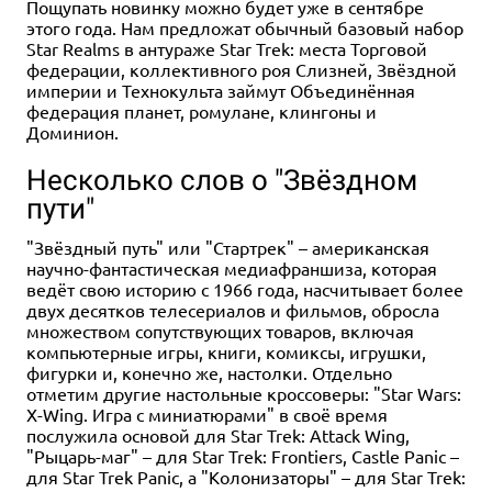
Пощупать новинку можно будет уже в сентябре
этого года. Нам предложат обычный базовый набор
Star Realms в антураже Star Trek: места Торговой
федерации, коллективного роя Слизней, Звёздной
империи и Технокульта займут Объединённая
федерация планет, ромулане, клингоны и
Доминион.
Несколько слов о "Звёздном
пути"
"Звёздный путь" или "Стартрек" – американская
научно-фантастическая медиафраншиза, которая
ведёт свою историю с 1966 года, насчитывает более
двух десятков телесериалов и фильмов, обросла
множеством сопутствующих товаров, включая
компьютерные игры, книги, комиксы, игрушки,
фигурки и, конечно же, настолки. Отдельно
отметим другие настольные кроссоверы: "Star Wars:
X-Wing. Игра с миниатюрами" в своё время
послужила основой для Star Trek: Attack Wing,
"Рыцарь-маг" – для Star Trek: Frontiers, Castle Panic –
для Star Trek Panic, а "Колонизаторы" – для Star Trek: