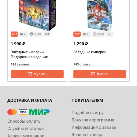
Хит
2+
30-60
12+
Хит
2+
30-60
12+
1 990 ₽
1 290 ₽
Звёздные империи.
Звёздные империи
Подарочное издание
186 отзывов
143 отзыва
Купить
Купить
ДОСТАВКА И ОПЛАТА
ПОКУПАТЕЛЯМ
Подобрать игру
Бонусная программа
Способы оплаты
Информация о заказе
Службы доставки
Дополнение
2-3
30-60
Возврат товара
Адреса магазинов
2-6
1-4
2-6
30-60
30-60
30-60
12+
12+
12+
Дополнение
12+
Дополнение
2
2
30-60
30-60
12+
12+