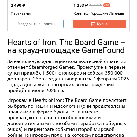
2 490 ₽
1 253 ₽
1 790 ₽
-30%
Партизаны
Криптид. Городские Легенды
Уведомить о наличии
Купить
Hearts of Iron: The Board Game –
на крауд-площадке GameFound
За настольную адаптацию компьютерной стратегии
отвечает Steamforged Games. Проект уже в первые
сутки привлёк 1 500+ спонсоров и собрал 350 000+
долларов. Сбор средств завершится 7 февраля 2025
года, а доставка спонсорских вознаграждений
Дополнение
1-4
1-4
90
60-120
14+
1-4
14+
120
14+
2-5
1-4
2
20
30-60
120
9+
14+
12+
пройдёт в июне 2026-го.
4 990 ₽
5 490 ₽
990 ₽
4 490 ₽
5 990 ₽
2 990 ₽
Игрокам в Hearts of Iron: The Board Game предстоит
Мерв
Чёрный ангел
Клиника. Пандемия. COVID-19
Настольная игра "Ра"
Клиника. Расширенное
Unmatched: Красная Шапочка
выбрать по нации и идеологии (они представлены
издание
vs. Беовульф
плашками в форме буквы "е" и вместе
Уведомить о наличии
Купить
Купить
Купить
3 отзыва
превращаются в лист с особенностями и
Купить
дополнительными способами заработка победных
Уведомить о наличии
очков) и переиграть события Второй мировой
войны на игровом поле, на котором представлена