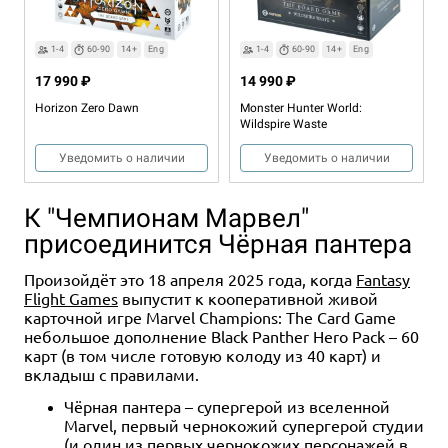
1-4
60-90
14+
Eng
1-4
60-90
14+
Eng
17 990 ₽
14 990 ₽
Horizon Zero Dawn
Monster Hunter World:
Wildspire Waste
Уведомить о наличии
Уведомить о наличии
К "Чемпионам Марвел"
присоединится Чёрная пантера
Произойдёт это 18 апреля 2025 года, когда
Fantasy
Flight Games
выпустит к кооперативной живой
карточной игре Marvel Champions: The Card Game
небольшое дополнение Black Panther Hero Pack – 60
карт (в том числе готовую колоду из 40 карт) и
1-5
2-6
60-90
60
10+
14+
Eng
Eng
1-4
90-120
14+
Eng
вкладыш с правилами.
8 990 ₽
4 990 ₽
15 990 ₽
Чёрная пантера – супергерой из вселенной
RuneScape Kingdoms: Shadow
Medici
Resident Evil 3
Marvel, первый чернокожий супергерой студии
of Elvarg
(и один из первых чернокожих персонажей в