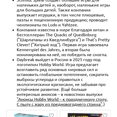
маленьких детей и, наоборот, маленькие игры
для больших детей. Также компания
выпускает игрушки, в том числе плюшевые,
пазлы и лицензионную продукцию; проводит
чемпионаты по Ludo и Yahtzee.
Компания известна в мире благодаря хитам и
бестселлерам The Quacks of Quedlinburg
("Шарлатаны из Кведлинбурга") и That's Pretty
Clever! ("Хитрый ход"). Первая игра завоевала
Kennerspiel des Jahres, а вторая была
номинирована на неё, но победить не смогла.
Daybreak выйдет в России в 2025 году под
логотипом Hobby World. Игра предлагает
возглавить ряд основных мировых сил и
остановить глобальное потепление, сократить
выбросы углерода и справиться с
экологическими кризисами, не забывая про
устойчивое развитие. (Ещё больше
интересных анонсов – в новостном выпуске
"Анонсы Hobby World – к праздничному столу.
С пылу с жару из предновогоднего стрима"
.)