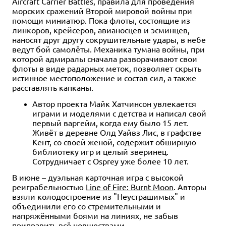
Aircraft Carrier Battles, правила для проведения
морских сражений Второй мировой войны при
помощи миниатюр. Пока флоты, состоящие из
линкоров, крейсеров, авианосцев и эсминцев,
наносят друг другу сокрушительные удары, в небе
ведут бой самолёты. Механика тумана войны, при
которой адмиралы сначала разворачивают свои
флоты в виде радарных меток, позволяет скрыть
истинное местоположение и состав сил, а также
расставлять капканы.
Автор проекта Майк Хатчинсон увлекается
играми и моделями с детства и написал свой
первый варгейм, когда ему было 15 лет.
Живёт в деревне Олд Уайвз Лис, в графстве
Кент, со своей женой, содержит обширную
библиотеку игр и целый зверинец.
Сотрудничает с Osprey уже более 10 лет.
В июне – дуэльная карточная игра с высокой
реиграбельностью
Line of Fire: Burnt Moon
. Авторы
взяли колодостроение из "Неустрашимых" и
объединили его со стремительными и
напряжёнными боями на линиях, не забыв
приправить всё новшествами.