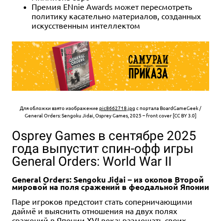
Премия ENnie Awards может пересмотреть
политику касательно материалов, созданных
искусственным интеллектом
Для обложки взято изображение
pic8662718.jpg
с портала BoardGameGeek /
General Orders: Sengoku Jidai, Osprey Games, 2025 – front cover [CC BY 3.0]
Osprey Games в сентябре 2025
года выпустит спин-офф игры
General Orders: World War II
General Orders: Sengoku Jidai – из окопов Второй
мировой на поля сражений в феодальной Японии
Паре игроков предстоит стать соперничающими
даймё и выяснить отношения на двух полях
сражений в Японии XVI века: размещать своих