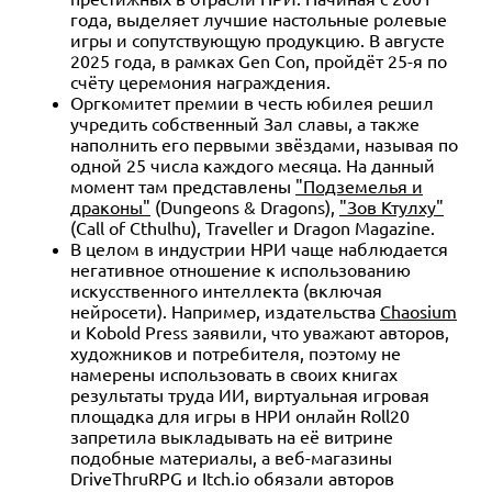
года, выделяет лучшие настольные ролевые
игры и сопутствующую продукцию. В августе
2025 года, в рамках Gen Con, пройдёт 25-я по
счёту церемония награждения.
Оргкомитет премии в честь юбилея решил
учредить собственный Зал славы, а также
наполнить его первыми звёздами, называя по
одной 25 числа каждого месяца. На данный
момент там представлены
"Подземелья и
драконы"
(Dungeons & Dragons),
"Зов Ктулху"
(Call of Cthulhu), Traveller и Dragon Magazine.
В целом в индустрии НРИ чаще наблюдается
негативное отношение к использованию
искусственного интеллекта (включая
нейросети). Например, издательства
Chaosium
и Kobold Press заявили, что уважают авторов,
художников и потребителя, поэтому не
намерены использовать в своих книгах
результаты труда ИИ, виртуальная игровая
площадка для игры в НРИ онлайн Roll20
запретила выкладывать на её витрине
подобные материалы, а веб-магазины
DriveThruRPG и Itch.io обязали авторов