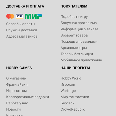
ДОСТАВКА И ОПЛАТА
ПОКУПАТЕЛЯМ
Подобрать игру
Бонусная программа
Способы оплаты
Информация о заказе
Службы доставки
Возврат товара
Адреса магазинов
14+
14+
Помощь с правилами
1 790 ₽
1 790 ₽
Архивные игры
Книга "Как создавать
Книга "Как создать
Товары без скидки
собственные миры"
настольную игру.
Руководство от Kobold Press"
Мобильное приложение
Уведомить о наличии
HOBBY GAMES
НАШИ ПРОЕКТЫ
Уведомить о наличии
О магазине
Hobby World
Франчайзинг
Игрокон
Игры оптом
Warforge
Корпоративные подарки
Мир фантастики
Работа у нас
Берсерк
Новости
CrowdRepublic
Контакты