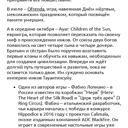
В июле –
Ofrenda
, игра, навеянная Днём мёртвых,
мексиканским праздником, который посвящён
памяти умерших.
А в середине октября – Ayar: Children of the Sun,
евроигра, которая позволяет пересказать по-своему
миф о происхождении инков. От союза двух богов
появились на свет четыре сына и четыре дочери.
Братьям и сёстрам было поручено возглавить
первые кланы и обучить их навыкам, необходимым
для создания цивилизации. Впереди их ждёт
долгий путь путешествий и развития, пока не
останется только двое. Им суждено основать
империю инков Тауантинсуйу.
Один из авторов игры – Фабио Лопиано – в
России известен по коробкам "Мерв" (Merv:
The Heart of the Silk Road) и "Цирк трёх арен" (3
Ring Circus). Фабио – итальянский разработчик,
чья карьера началась с победы в конкурсе
Hippodice в 2016 году с проектом Calimala,
позже изданным компанией ADC Blackfire. Он
играет в современные настольные игры уже