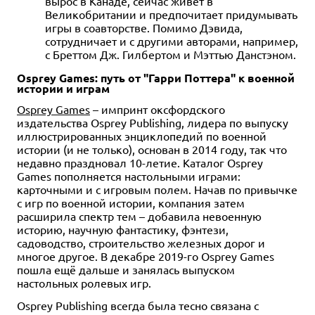
вырос в Канаде, сейчас живёт в
Великобритании и предпочитает придумывать
игры в соавторстве. Помимо Дэвида,
сотрудничает и с другими авторами, например,
с Бреттом Дж. Гилбертом и Мэттью Данстэном.
Osprey Games: путь от "Гарри Поттера" к военной
истории и играм
Osprey Games
– импринт оксфордского
издательства Osprey Publishing, лидера по выпуску
иллюстрированных энциклопедий по военной
истории (и не только), основан в 2014 году, так что
недавно праздновал 10-летие. Каталог Osprey
Games пополняется настольными играми:
карточными и с игровым полем. Начав по привычке
с игр по военной истории, компания затем
расширила спектр тем – добавила невоенную
историю, научную фантастику, фэнтези,
садоводство, строительство железных дорог и
многое другое. В декабре 2019-го Osprey Games
пошла ещё дальше и занялась выпуском
настольных ролевых игр.
Osprey Publishing всегда была тесно связана с