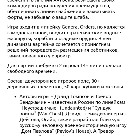
командиров ради получения преимущества,
обеспечивать линии снабжения и захватывать
форты, не забывая о защите штаба.
Игра входит в линейку General Orders, но является
самодостаточной, вводит стратегические водные
маршруты, корабли и осадные орудия. В ней
динамизм варгейма сочетается с принятием
решений посредством размещения работников,
заимствованного у евроигр.
Для партии требуется 2 игрока 14+ лет и полчаса
свободного времени.
Состав: двустороннее игровое поле, 80+
деревянных элементов, 50 карт, кубики и жетоны.
Авторы игры – Дэвид Томпсон и Тревор
Бенджамин – известны в России по линейкам
"Неустрашимые" (Undaunted) и "Сундук
войны" (War Chest). Дэвид – геймдизайнер из
Дейтона, Огайо, также разработал близкую
русскому человеку военно-историческую игру
"Дом Павлова" (Pavlov's House). А Тревор