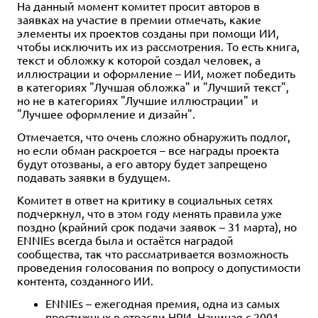
На данный момент комитет просит авторов в
4+
4+
заявках на участие в премии отмечать, какие
825 ₽
1 145 ₽
элементы их проектов созданы при помощи ИИ,
чтобы исключить их из рассмотрения. То есть книга,
Пазл Лимонные эльфы, 500
Пазл "По дороге домой"
текст и обложку к которой создал человек, а
эл.
иллюстрации и оформление – ИИ, может победить
Уведомить о наличии
Уведомить о наличии
в категориях "Лучшая обложка" и "Лучший текст",
но не в категориях "Лучшие иллюстрации" и
"Лучшее оформление и дизайн".
Отмечается, что очень сложно обнаружить подлог,
но если обман раскроется – все награды проекта
будут отозваны, а его автору будет запрещено
подавать заявки в будущем.
Комитет в ответ на критику в социальных сетях
подчеркнул, что в этом году менять правила уже
поздно (крайний срок подачи заявок – 31 марта), но
ENNIEs всегда была и остаётся наградой
сообщества, так что рассматривается возможность
проведения голосования по вопросу о допустимости
контента, созданного ИИ.
ENNIEs – ежегодная премия, одна из самых
престижных в отрасли НРИ. Начиная с 2001