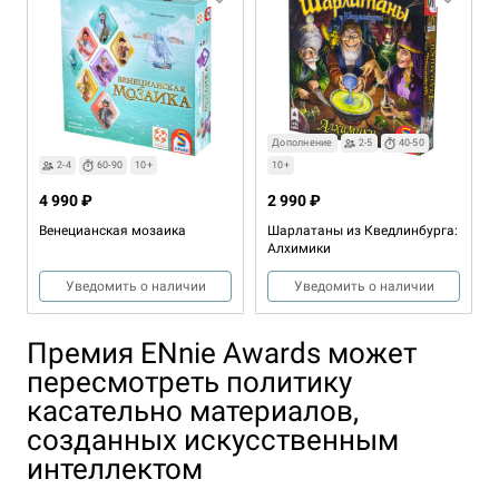
Дополнение
2-5
40-50
2-4
60-90
10+
10+
4 990 ₽
2 990 ₽
Венецианская мозаика
Шарлатаны из Кведлинбурга:
Алхимики
Уведомить о наличии
Уведомить о наличии
Премия ENnie Awards может
пересмотреть политику
касательно материалов,
созданных искусственным
интеллектом