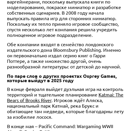
варгеймерами, поскольку выпускала книги по
моделированию, покраске миниатюр и разработке
собственных сценариев. В 2008 году начала
выпускать правила игр для сторонних миниатюр.
Поскольку их тепло приняло игровое сообщество,
спустя несколько лет компания решила учредить
полноценное игровое подразделение.
Обе компании входят в семейство лондонского
издательского дома Bloomsbury Publishing. Именно
он первоначально издал серию книг о Гарри
Поттере, а также множество другой, очень
разнообразной литературы: от детской до научной.
По паре слов о других проектах Osprey Games,
которые выйдут в 2025 году
В конце февраля выйдет дуэльная игра на контроль
территорий и тщательное планирование
Katmai: The
Bears of Brooks River
. Игроков ждёт Аляска,
национальный парк Катмай, река Брукс и
обитающие там медведи, которые благодарны лету
за изобилие лосося.
В конце мая – Pacific Command: Wargaming WWII