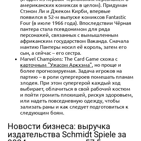
Купить
Уведомить о наличии
американских комиксах в целом). Придуман
Купить
Стэном Ли и Джеком Кирби, впервые
появился в 52-м выпуске комиксов Fantastic
Four (в июле 1966 года). Впоследствии Чёрная
пантера стала псевдонимом для ряда
персонажей, связанных с вымышленным
африканским государством Ваканда. Сначала
мантию Пантеры носил её король, затем его
сын, а сейчас – его сестра.
Marvel Champions: The Card Game схожа с
карточным "Ужасом Аркхэма"
, но проще и
более прогнозируемая. Задача игроков на
партию – в роли супергероев помешать планам
злодея. При этом супергерой каждый ход
выбирает, облачиться в свой рабочий костюм
и пойти громить плохишей, рискуя здоровьем,
или надеть повседневную одежду, чтобы
зализать раны и как следует подготовиться к
следующим боям.
Новости бизнеса: выручка
издательства Schmidt Spiele за