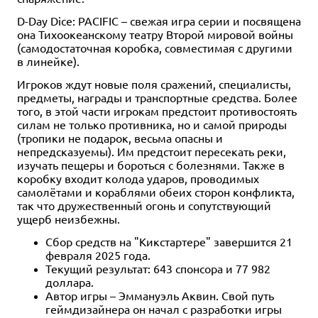
D-Day Dice: PACIFIC – свежая игра серии и посвящена
она Тихоокеанскому театру Второй мировой войны
(самодостаточная коробка, совместимая с другими
в линейке).
Игроков ждут новые поля сражений, специалисты,
предметы, награды и транспортные средства. Более
того, в этой части игрокам предстоит противостоять
силам не только противника, но и самой природы
(тропики не подарок, весьма опасны и
непредсказуемы). Им предстоит пересекать реки,
изучать пещеры и бороться с болезнями. Также в
коробку входит колода ударов, проводимых
самолётами и кораблями обеих сторон конфликта,
так что дружественный огонь и сопутствующий
ущерб неизбежны.
Сбор средств на "Кикстартере" завершится 21
февраля 2025 года.
Текущий результат: 643 спонсора и 77 982
доллара.
Автор игры – Эммануэль Аквин. Свой путь
геймдизайнера он начал с разработки игры