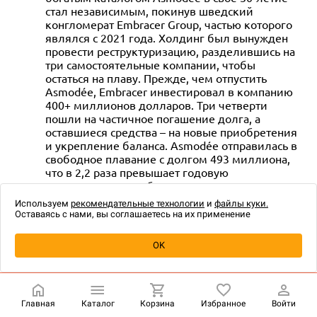
стал независимым, покинув шведский
конгломерат Embracer Group, частью которого
являлся с 2021 года. Холдинг был вынужден
провести реструктуризацию, разделившись на
три самостоятельные компании, чтобы
остаться на плаву. Прежде, чем отпустить
Asmodée, Embracer инвестировал в компанию
400+ миллионов долларов. Три четверти
пошли на частичное погашение долга, а
оставшиеся средства – на новые приобретения
и укрепление баланса. Asmodée отправилась в
свободное плавание с долгом 493 миллиона,
что в 2,2 раза превышает годовую
операционную прибыль компании.
Продажи Asmodée за период с октября по
Используем
рекомендательные технологии
и
файлы куки.
декабрь 2024 года составили 447 миллионов
Оставаясь с нами, вы соглашаетесь на их применение
долларов. Это больше на 11%, чем годом
ранее, когда была зафиксирована выручка 401
OK
миллион долларов. При этом продажи за III
квартал 2025 года, наоборот, были ниже на 6%
в сравнении с тем же периодом 2024-го. В IV
квартале число релизов Asmodée оказалось на
Главная
Каталог
Корзина
Избранное
Войти
29% больше, чем годом ранее, в основном за