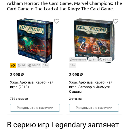
Arkham Horror: The Card Game, Marvel Champions: The
Card Game и The Lord of the Rings: The Card Game.
Дополнение
1-4
60-120
1-2
60-120
14+
13+
2 990 ₽
2 990 ₽
Ужас Аркхэма. Карточная
Ужас Аркхэма. Карточная
игра (2018)
игра: Заговор в Инсмуте.
Сыщики
739 отзывов
2 отзыва
Уведомить о наличии
Уведомить о наличии
В серию игр Legendary заглянет