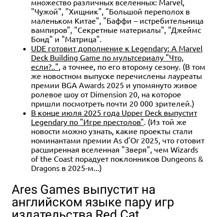
множество различных вселенных: Marvel,
"Чужой", "Хищник", "Большой переполох в
маленьком Китае", "Баффи – истребительница
вампиров", "Секретные материалы", "Джеймс
Бонд" и "Матрица".
UDE готовит дополнение к Legendary: A Marvel
Deck Building Game по мультсериалу "Что,
если?.."
, а точнее, по его второму сезону. (В том
же новостном выпуске перечислены лауреаты
премии BGA Awards 2025 и упомянуто живое
ролевое шоу от Dimension 20, на которое
пришли посмотреть почти 20 000 зрителей.)
В конце июля 2025 года Upper Deck выпустит
Legendary по "Игре престолов"
. (Из той же
новости можно узнать, какие проекты стали
номинантами премии As d'Or 2025, что готовит
расширенная вселенная "Зверя", чем Wizards
of the Coast порадует поклонников Dungeons &
Dragons в 2025-м...)
Ares Games выпустит на
английском языке пару игр
издательства Red Cat