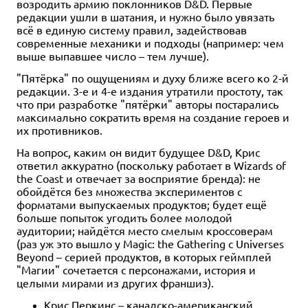
возродить армию поклонников D&D. Первые
редакции ушли в шатания, и нужно было увязать
всё в единую систему правил, задействовав
современные механики и подходы (например: чем
выше выпавшее число – тем лучше).
"Пятёрка" по ощущениям и духу ближе всего ко 2-й
редакции. 3-е и 4-е издания утратили простоту, так
что при разработке "пятёрки" авторы постарались
максимально сократить время на создание героев и
их противников.
На вопрос, каким он видит будущее D&D, Крис
ответил аккуратно (поскольку работает в Wizards of
the Coast и отвечает за восприятие бренда): не
обойдётся без множества экспериментов с
форматами выпускаемых продуктов; будет ещё
больше попыток угодить более молодой
аудитории; найдётся место смелым кроссоверам
(раз уж это вышло у Magic: the Gathering с Universes
Beyond – серией продуктов, в которых геймплей
"Магии" сочетается с персонажами, история и
целыми мирами из других франшиз).
Крис Перкинс – канадско-американский