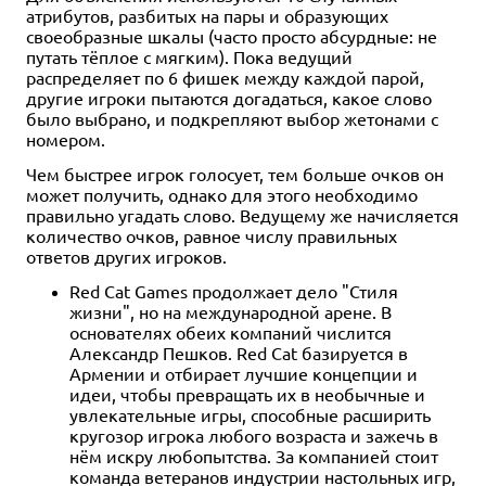
атрибутов, разбитых на пары и образующих
своеобразные шкалы (часто просто абсурдные: не
путать тёплое с мягким). Пока ведущий
распределяет по 6 фишек между каждой парой,
другие игроки пытаются догадаться, какое слово
было выбрано, и подкрепляют выбор жетонами с
номером.
Чем быстрее игрок голосует, тем больше очков он
может получить, однако для этого необходимо
правильно угадать слово. Ведущему же начисляется
количество очков, равное числу правильных
ответов других игроков.
Red Cat Games продолжает дело "Стиля
жизни", но на международной арене. В
основателях обеих компаний числится
Александр Пешков. Red Cat базируется в
Армении и отбирает лучшие концепции и
идеи, чтобы превращать их в необычные и
увлекательные игры, способные расширить
кругозор игрока любого возраста и зажечь в
нём искру любопытства. За компанией стоит
команда ветеранов индустрии настольных игр,