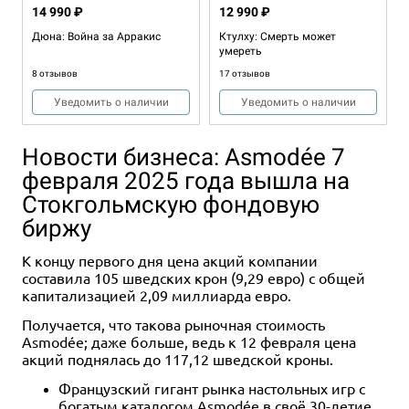
14 990 ₽
12 990 ₽
Дюна: Война за Арракис
Ктулху: Смерть может
умереть
8 отзывов
17 отзывов
Уведомить о наличии
Уведомить о наличии
Новости бизнеса: Asmodée 7
февраля 2025 года вышла на
Стокгольмскую фондовую
биржу
К концу первого дня цена акций компании
составила 105 шведских крон (9,29 евро) с общей
Хит
1-6
60+
18+
Хит
1-6
120
16+
капитализацией 2,09 миллиарда евро.
14 990 ₽
14 990 ₽
Получается, что такова рыночная стоимость
Asmodée; даже больше, ведь к 12 февраля цена
Зомбицид. Вторая редакция
Кромешная тьма:
Преисподняя
акций поднялась до 117,12 шведской кроны.
54 отзыва
5 отзывов
Французский гигант рынка настольных игр с
Купить
богатым каталогом Asmodée в своё 30-летие
Купить