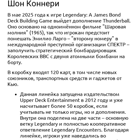
Шон Коннери
В мае 2025 года к игре Legendary: A James Bond
Deck Building Game выйдет дополнение Thunderball.
Оно основано на одноимённом фильме "Шаровая
молния" (1965), так что игрокам предстоит
Дополнение
1-4
помешать Эмилио Ларго – "второму номеру" в
60-120
13+
международной преступной организации СПЕКТР –
4 990 ₽
заполучить стратегический бомбардировщик
Королевских ВВС с двумя атомными бомбами на
Ужас Аркхэма. Карточная
борту.
игра: Заговор в Инсмуте.
Кампания
В коробку входят 120 карт, в том числе новых
2 отзыва
союзников, транспортных средств и гаджетов от
Кью.
Уведомить о наличии
Данная линейка запущена издательством
Upper Deck Entertainment в 2012 году и уже
насчитывает более 50 коробок, если
учитывать не только игры, но и дополнения.
Внутри она поделена на две части – основную
ветку Legendary и полностью кооперативное
ответвление Legendary Encounters. Благодаря
линейке, игроки уже наведались во