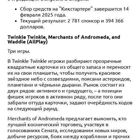
Сбор средств на "Кикстартере" завершится 14
февраля 2025 года.
Текущий результат: 2 781 спонсор и 394 366
долларов.
Twinkle Twinkle, Merchants of Andromeda, and
Waddle (AllPlay)
Три игры.
В Twinkle Twinkle игроки разбирают прозрачные
квадратные карточки из общего запаса и переносят
их на свои планшеты, чтобы получить красивое
звёздное небо с созвездиями, поясами астероидов,
планетами и чёрными дырами. Рынок состоит из
двух рядов: активного и грядущего, – а позиции
фишек игроков в активном ряду, после того они
забрали оттуда карточки, задают очерёдность ходов
на следующий раунд.
Merchants of Andromeda предлагает выяснить, кто
лучший космический торговец, участвуя в
голосованиях Сената, исследовании новых миров,
добыче ресурсов, боях между кораблями и прочих