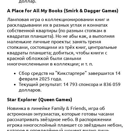
доллар.
A Place for All My Books (Smirk & Dagger Games)
Ламповая игра о коллекционировании книг и
раскладывании их в разных углах и комнатах
собственной квартиры (по разным стопкам в
квадратах планшета). Но не абы как, а выполняя
маленькие личные проекты: занять тремя
стопками, состоящими из трёх книг, центральные
квадраты планшета; добиться, чтобы книги с
красной обложкой были самыми
многочисленными в коллекции; и т. п.
Сбор средств на "Кикстартере" завершится 14
февраля 2025 года.
Текущий результат: 14 793 спонсора и 836 059
долларов.
Star Explorer (Queen Games)
Новинка в линейке Family & Friends, игра об
астрономах-энтузиастах, которые готовы часами
рассматривать звёздное небо. В распоряжении
игрока многослойный планшет со звёздным небом,
которое в определённый момент видно лишь