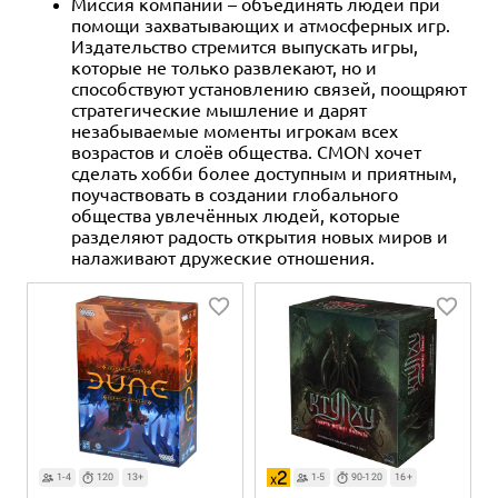
Миссия компании – объединять людей при
помощи захватывающих и атмосферных игр.
Издательство стремится выпускать игры,
которые не только развлекают, но и
способствуют установлению связей, поощряют
стратегические мышление и дарят
незабываемые моменты игрокам всех
возрастов и слоёв общества. CMON хочет
сделать хобби более доступным и приятным,
поучаствовать в создании глобального
общества увлечённых людей, которые
разделяют радость открытия новых миров и
налаживают дружеские отношения.
1-4
120
13+
1-5
90-120
16+