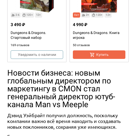
2-6
120+
12+
Хит
2+
120+
12+
3 490 ₽
4 990 ₽
Dungeons & Dragons.
Dungeons & Dragons. Книга
Стартовый набор
игрока
169 отзывов
50 отзывов
Уведомить о наличии
Купить
Новости бизнеса: новым
глобальным директором по
маркетингу в CMON стал
генеральный директор ютуб-
канала Man vs Meeple
Дэвид Уэйбрайт получил должность, поскольку
Хит
12+
12+
компании важно всё время находить и создавать
4 990 ₽
4 990 ₽
новых поклонников, сохраняя уже имеющихся.
Dungeons & Dragons.
Dungeons & Dragons: