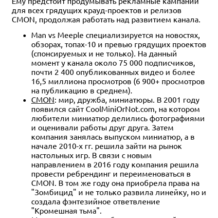
Ему предстоит продумывать рекламные кампании
Руководство мастера
Энциклопедия чудовищ
для всех грядущих крауд-проектов и релизов
подземелий
12 отзывов
CMON, продолжая работать над развитием канала.
25 отзывов
Уведомить о наличии
Man vs Meeple специализируется на новостях,
Купить
обзорах, топах-10 и превью грядущих проектов
(спонсируемых и не только). На данный
момент у канала около 75 000 подписчиков,
почти 2 400 опубликованных видео и более
16,5 миллиона просмотров (6 900+ просмотров
на публикацию в среднем).
CMON
: мир, дружба, миниатюры. В 2001 году
появился сайт CoolMiniOrNot.com, на котором
любители миниатюр делились фотографиями
и оценивали работы друг друга. Затем
компания занялась выпуском миниатюр, а в
начале 2010-х гг. решила зайти на рынок
настольных игр. В связи с новым
направлением в 2016 году компания решила
провести ребрендинг и переименоваться в
CMON. В том же году она приобрела права на
"Зомбицид" и не только развила линейку, но и
создала фэнтезийное ответвление
"Кромешная тьма".