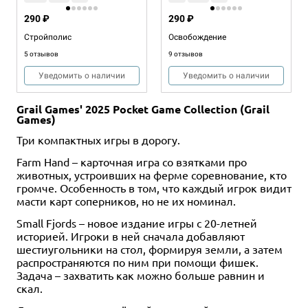
290 ₽
290 ₽
Стройполис
Освобождение
5 отзывов
9 отзывов
Уведомить о наличии
Уведомить о наличии
Grail Games' 2025 Pocket Game Collection (Grail
Games)
Три компактных игры в дорогу.
Farm Hand – карточная игра со взятками про
животных, устроивших на ферме соревнование, кто
громче. Особенность в том, что каждый игрок видит
масти карт соперников, но не их номинал.
Small Fjords – новое издание игры с 20-летней
историей. Игроки в ней сначала добавляют
шестиугольники на стол, формируя земли, а затем
распространяются по ним при помощи фишек.
Задача – захватить как можно больше равнин и
скал.