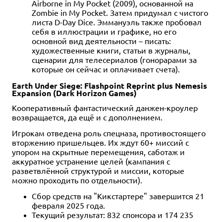
Airborne in My Pocket (2009), основанной на
Zombie in My Pocket. Затем придумал с чистого
листа D-Day Dice. Эммануэль также пробовал
себя в иллюстрации и графике, но его
основной вид деятельности – писать:
художественные книги, статьи в журналы,
сценарии для телесериалов (гонорарами за
которые он сейчас и оплачивает счета).
Earth Under Siege: Flashpoint Reprint plus Nemesis
Expansion (Dark Horizon Games)
Кооперативный фантастический данжен-кроулер
возвращается, да ещё и с дополнением.
Игрокам отведена роль спецназа, противостоящего
вторжению пришельцев. Их ждут 60+ миссий с
упором на скрытные перемещения, саботаж и
аккуратное устранение целей (кампания с
разветвлённой структурой и миссии, которые
можно проходить по отдельности).
Сбор средств на "Кикстартере" завершится 21
февраля 2025 года.
Текущий результат: 832 спонсора и 174 235