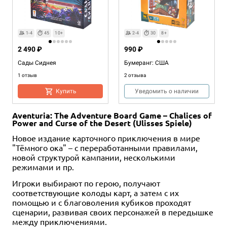
1-4
45
10+
2-4
30
8+
2 490 ₽
990 ₽
Сады Сиднея
Бумеранг: США
1 отзыв
2 отзыва
Купить
Уведомить о наличии
Aventuria: The Adventure Board Game – Chalices of
Power and Curse of the Desert (Ulisses Spiele)
Новое издание карточного приключения в мире
"Тёмного ока" – с переработанными правилами,
новой структурой кампании, несколькими
режимами и пр.
Игроки выбирают по герою, получают
соответствующие колоды карт, а затем с их
помощью и с благоволения кубиков проходят
сценарии, развивая своих персонажей в передышке
между приключениями.