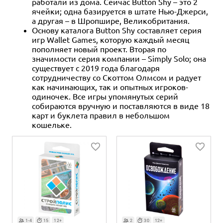
работали из дома. Сейчас Button Shy – это 2
ячейки; одна базируется в штате Нью-Джерси,
а другая – в Шропшире, Великобритания.
Основу каталога Button Shy составляет серия
игр Wallet Games, которую каждый месяц
пополняет новый проект. Вторая по
значимости серия компании – Simply Solo; она
существует с 2019 года благодаря
сотрудничеству со Скоттом Олмсом и радует
как начинающих, так и опытных игроков-
одиночек. Все игры упомянутых серий
собираются вручную и поставляются в виде 18
карт и буклета правил в небольшом
кошельке.
1-4
15
12+
2
30
12+