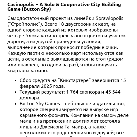
Casinopolis – A Solo & Cooperative City Building
Game (Button Shy)
Самодостаточный проект из линейки Sprawlopolis
("Стройполис"). Всего 18 двусторонних карт, на
одной стороне каждой из которых изображены
четыре блока казино трёх разных цветов и участок
дороги, а на другой приведены условия,
выполнение которых приносит победные очки.
Каждую партию несколько карт используются как
цели, а остальные выкладываются на стол (рядом
или внахлёст, по одной за раз), чтобы получать
кварталы казино.
Сбор средств на "Кикстартере" завершится 15
февраля 2025 года.
Текущий результат: 1 764 спонсора и 45 544
доллара.
Button Shy Games – небольшое издательство,
которое специализируется на выпуске игр
карманного формата. Компания на самом деле
мала и на протяжении долгих лет состояла
лишь из Джейсона Тагмайра, а также
нескольких его родственников и друзей; все