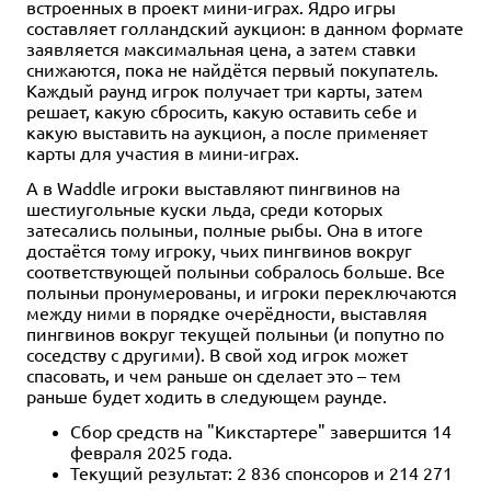
встроенных в проект мини-играх. Ядро игры
составляет голландский аукцион: в данном формате
заявляется максимальная цена, а затем ставки
снижаются, пока не найдётся первый покупатель.
Каждый раунд игрок получает три карты, затем
решает, какую сбросить, какую оставить себе и
какую выставить на аукцион, а после применяет
карты для участия в мини-играх.
А в Waddle игроки выставляют пингвинов на
шестиугольные куски льда, среди которых
затесались полыньи, полные рыбы. Она в итоге
достаётся тому игроку, чьих пингвинов вокруг
соответствующей полыньи собралось больше. Все
полыньи пронумерованы, и игроки переключаются
между ними в порядке очерёдности, выставляя
пингвинов вокруг текущей полыньи (и попутно по
соседству с другими). В свой ход игрок может
спасовать, и чем раньше он сделает это – тем
раньше будет ходить в следующем раунде.
Сбор средств на "Кикстартере" завершится 14
февраля 2025 года.
Текущий результат: 2 836 спонсоров и 214 271