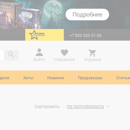
Подробнее
+7 800 500-31-36
перейти на Zvezda
Войти
Избранное
Корзина
дели
Хиты
Новинки
Предзаказы
Статьи
по популярности
Сортировать: