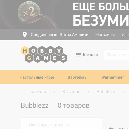
Соединённые Штаты Америки
Магазины
Игр
Каталог
Настольные игры
Варгеймы
Warhammer
Главная
Каталог
Bubblezz
Bubblezz
0 товаров
Настольные игры
0
Ничего не 