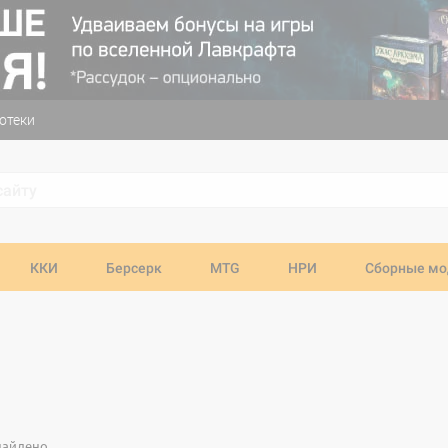
отеки
ККИ
Берсерк
MTG
НРИ
Сборные мо
найдено.