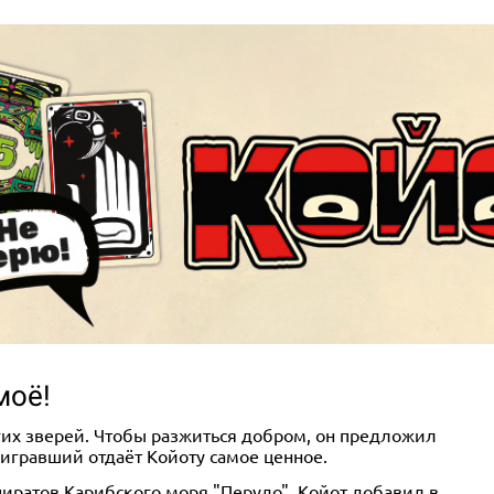
моё!
их зверей. Чтобы разжиться добром, он предложил
роигравший отдаёт Койоту самое ценное.
ратов Карибского моря "Перудо". Койот добавил в