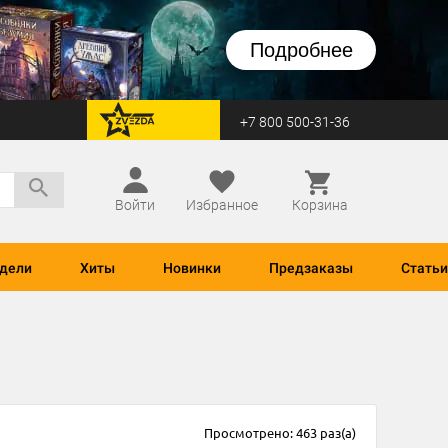
Подробнее
+7 800 500-31-36
перейти на Zvezda
Войти
Избранное
Корзина
дели
Хиты
Новинки
Предзаказы
Статьи
Просмотрено: 463 раз(а)