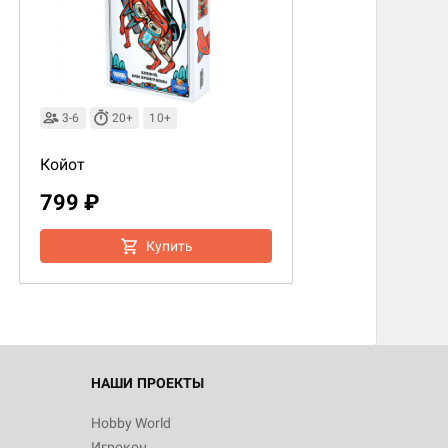
3-6
20+
10+
Койот
799 ₽
Купить
НАШИ ПРОЕКТЫ
Hobby World
Игрокон