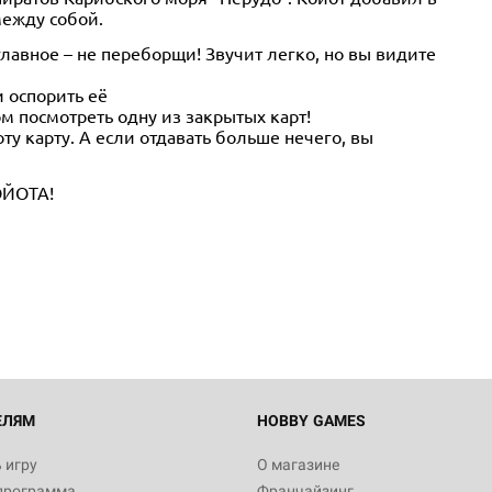
между собой.
главное – не переборщи! Звучит легко, но вы видите
 оспорить её
м посмотреть одну из закрытых карт!
оту карту. А если отдавать больше нечего, вы
ОЙОТА!
ЕЛЯМ
HOBBY GAMES
 игру
О магазине
программа
Франчайзинг