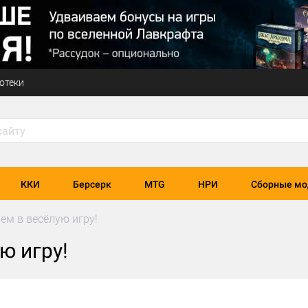
отеки
ККИ
Берсерк
MTG
НРИ
Сборные мо
ем в весёлую игру!
ю игру!