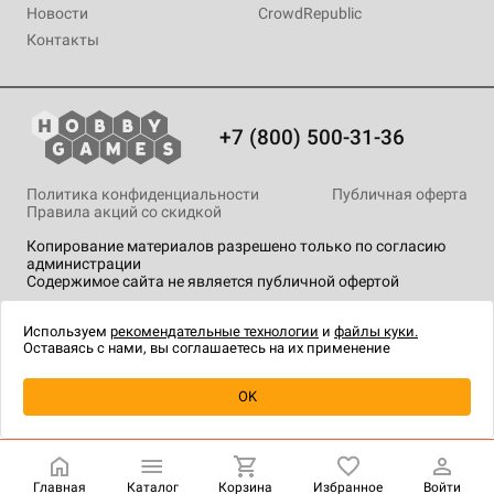
Новости
CrowdRepublic
Контакты
+7 (800) 500-31-36
Политика конфиденциальности
Публичная оферта
Правила акций со скидкой
Копирование материалов разрешено только по согласию
администрации
Содержимое сайта не является публичной офертой
На сайте Hobby Games применяются
рекомендательные
технологии
.
Используем
рекомендательные технологии
и
файлы куки.
Оставаясь с нами, вы соглашаетесь на их применение
Уведомить о наличии
OK
Главная
Каталог
Корзина
Избранное
Войти