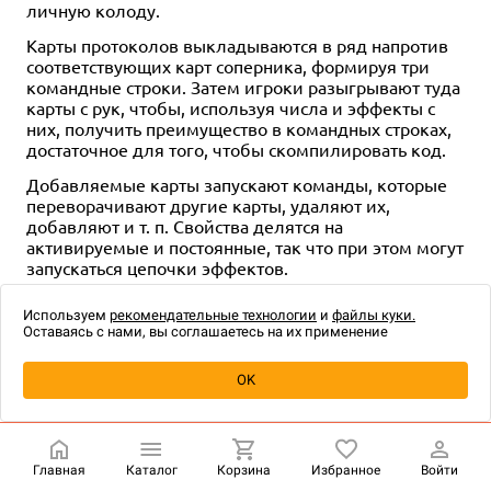
личную колоду.
3-7
25+
12+
2-6
15
12+
Карты протоколов выкладываются в ряд напротив
1 990 ₽
1 490 ₽
соответствующих карт соперника, формируя три
Не бомбани!
Мастер Слов
командные строки. Затем игроки разыгрывают туда
карты с рук, чтобы, используя числа и эффекты с
1 отзыв
Уведомить о наличии
них, получить преимущество в командных строках,
Уведомить о наличии
достаточное для того, чтобы скомпилировать код.
Добавляемые карты запускают команды, которые
переворачивают другие карты, удаляют их,
добавляют и т. п. Свойства делятся на
активируемые и постоянные, так что при этом могут
запускаться цепочки эффектов.
Также отметим, что после компиляции протокола
Используем
рекомендательные технологии
и
файлы куки.
все сыгранные туда карты сбрасываются, а карты
Оставаясь с нами, вы соглашаетесь на их применение
добираются из колоды только через эффекты карт
или пропуск хода.
OK
Compile – дебютный проект Майкла Янга
, который
уже принёс ему золото немецкой премии Die
Goldene Tatze ("Золотая лапа"), а также Origins
Awards в номинации "Лучший конструируемый
Главная
Каталог
Корзина
Избранное
Войти
игровой набор с фиксированным составом".