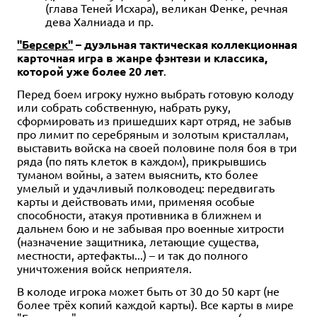
(глава Теней Исхара), великан Фенке, речная
дева Халниада и пр.
"Берсерк"
– дуэльная тактическая коллекционная
карточная игра в жанре фэнтези и классика,
которой уже более 20 лет
.
Перед боем игроку нужно выбрать готовую колоду
или собрать собственную, набрать руку,
сформировать из пришедших карт отряд, не забыв
про лимит по серебряным и золотым кристаллам,
выставить войска на своей половине поля боя в три
ряда (по пять клеток в каждом), прикрывшись
туманом войны, а затем выяснить, кто более
умелый и удачливый полководец: передвигать
карты и действовать ими, применяя особые
способности, атакуя противника в ближнем и
дальнем бою и не забывая про военные хитрости
(назначение защитника, летающие существа,
местности, артефакты...) – и так до полного
уничтожения войск неприятеля.
В колоде игрока может быть от 30 до 50 карт (не
более трёх копий каждой карты). Все карты в мире