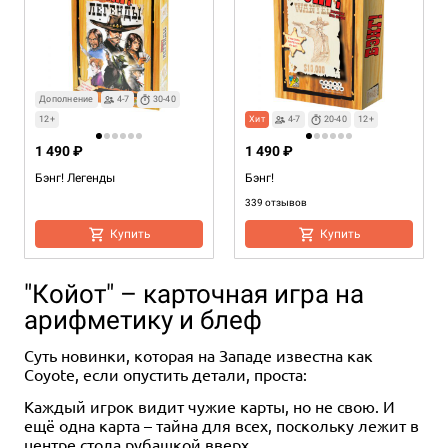
Дополнение
4-7
30-40
12+
Хит
4-7
20-40
12+
1 490 ₽
1 490 ₽
Бэнг! Легенды
Бэнг!
339 отзывов
Купить
Купить
"Койот" – карточная игра на
арифметику и блеф
Суть новинки, которая на Западе известна как
Coyote, если опустить детали, проста:
Каждый игрок видит чужие карты, но не свою. И
ещё одна карта – тайна для всех, поскольку лежит в
центре стола рубашкой вверх.