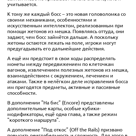
учитывается.
К тому же каждый босс – это новая головоломка со
своими механиками, особенностями и
искусственным интеллектом, реализованным при
помощи жетонов из мешка. Появляясь оттуда, они
задают, чем босс займётся дальше. А поскольку
жетоны остаются лежать на поле, игроки могут
предугадывать его дальнейшие действия.
А ещё им предстоит в свои ходы распределять
монеты между передвижением по клеточкам
вагонов, извлечением полезных жетонов из мешка,
взаимодействием с окружением, лечением и
атаками. Также в нелёгком деле исправления босса
им пригодятся предметы, активные и пассивные
способности.
В дополнении "На бис" (Encore) представлены
дополнительные карты, особые кубики-
модификаторы, ещё одна глава, а также режим
"короткого маршрута".
А дополнение "Под откос" (Off the Rails) призвано
повысить реиграбельность и сложность. Для этого в