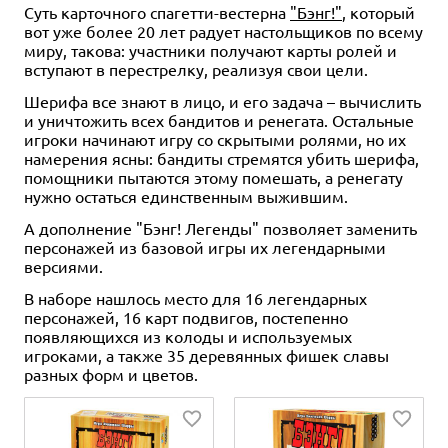
Суть карточного спагетти-вестерна
"Бэнг!"
, который
вот уже более 20 лет радует настольщиков по всему
2
2
2
2
2
40-60
40-60
40-60
40-60
40-60
12+
12+
12+
12+
12+
2
2
2
2
40-60
40-60
40-60
40-60
12+
12+
12+
12+
миру, такова: участники получают карты ролей и
вступают в перестрелку, реализуя свои цели.
175 ₽
3 490 ₽
4 200 ₽
100 бон.
100 бон.
100 бон.
100 бон.
100 бон.
100 бон.
100 бон.
-17%
Шерифа все знают в лицо, и его задача – вычислить
Берсерк. Призрачный легион.
Берсерк. Призрачный легион.
Берсерк. Призрачный легион:
Берсерк. Призрачный легион:
Берсерк. Призрачный легион:
Берсерк. Призрачный легион:
Берсерк. Призрачный легион:
Берсерк. Призрачный легион:
Берсерк. Призрачный легион:
Бустер
Дисплей бустеров
и уничтожить всех бандитов и ренегата. Остальные
промокарта "Гном-латник"
промокарта "Гладиатор"
промокарта "Болотный
промокарта "Снайпер
промокарта "Караульный"
промокарта "Небесная
промокарта "Цербер"
фантом"
Керсам"
стража"
игроки начинают игру со скрытыми ролями, но их
1 отзыв
4 отзыва
Купить
Купить
Купить
Купить
намерения ясны: бандиты стремятся убить шерифа,
Купить
Купить
Купить
Купить
Купить
помощники пытаются этому помешать, а ренегату
нужно остаться единственным выжившим.
А дополнение "Бэнг! Легенды" позволяет заменить
персонажей из базовой игры их легендарными
версиями.
В наборе нашлось место для 16 легендарных
персонажей, 16 карт подвигов, постепенно
появляющихся из колоды и используемых
игроками, а также 35 деревянных фишек славы
разных форм и цветов.