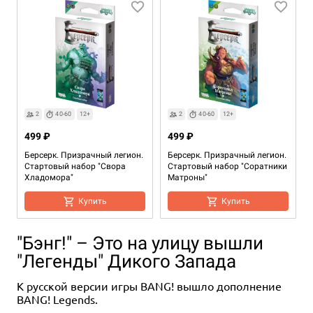
2
40-60
12+
2
40-60
12+
499 ₽
499 ₽
Берсерк. Призрачный легион.
Берсерк. Призрачный легион.
Стартовый набор "Свора
Стартовый набор "Соратники
Хладомора"
Матроны"
Купить
Купить
"Бэнг!" – Это на улицу вышли
"Легенды" Дикого Запада
К русской версии игры BANG! вышло дополнение
BANG! Legends.