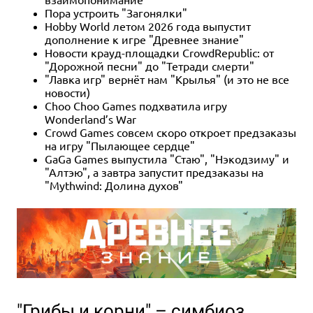
Пора устроить "Загонялки"
Hobby World летом 2026 года выпустит
дополнение к игре "Древнее знание"
Новости крауд-площадки CrowdRepublic: от
"Дорожной песни" до "Тетради смерти"
"Лавка игр" вернёт нам "Крылья" (и это не все
новости)
Choo Choo Games подхватила игру
Wonderland’s War
Crowd Games совсем скоро откроет предзаказы
на игру "Пылающее сердце"
GaGa Games выпустила "Стаю", "Нэкодзиму" и
"Алтэю", а завтра запустит предзаказы на
"Mythwind: Долина духов"
"Грибы и корни" – симбиоз