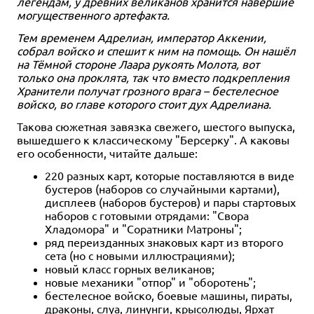
легендам, у древних великанов хранится навершие
могущественного артефакта.
9 990 ₽
Тем временем Адрелиан, император Аккении,
Грибы и корни: Делюкс-
издание
собрал войско и спешит к ним на помощь. Он нашёл
на Тёмной стороне Лаара рукоять Молота, вот
Купить
только она проклята, так что вместо подкрепления
Хранители получат грозного врага – бестелесное
войско, во главе которого стоит дух Адрелиана.
Такова сюжетная завязка свежего, шестого выпуска,
вышедшего к классическому "Берсерку". А каковы
его особенности, читайте дальше:
220 разных карт, которые поставляются в виде
бустеров (наборов со случайными картами),
дисплеев (наборов бустеров) и пары стартовых
наборов с готовыми отрядами: "Свора
Хладомора" и "Соратники Матроны";
ряд переизданных знаковых карт из второго
сета (но с новыми иллюстрациями);
новый класс горных великанов;
новые механики "отпор" и "оборотень";
бестелесное войско, боевые машины, пираты,
драконы, слуа, линунги, крысолюды, Ярхат