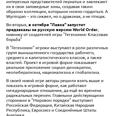
интересных представителей пернатых и завлекают
их в свои заповедные зоны, создавая таким
образом коллекции, которыми можно гордиться. А
Wyrmspan – это сиквел, но о драконах, а не птицах.
Во-вторых,
в октябре "Лавка" запустит
предзаказы на русскую версию World Order
,
новинку от создателей игры "Гегемония: Классовая
борьба"
В "Гегемонии" игроки выступают в роли различных
групп вымышленного государства: рабочего,
среднего и капиталистического классов, а также
властей. Проект в игровой форме показывает
реальное приложение социал-демократии,
неолиберализма, национализма и глобализма.
В своей новой игре авторы решили взять выше и
показать в игровой форме, как работают
международные отношения, да ещё во времена
радикальных перемен. Главными действующими
сторонами в "Мировом порядке" выступают
Российская Федерация, Китайская Народная
Республика, Евросоюз и Соединённые Штаты
Америки.