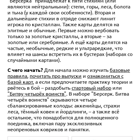
"Берсерка" принадлежат к пяти стихиям (или
являются нейтральными): степи, горы, леса, болота
и тьма (у каждой свои особенности). Вторая и
дальнейшие стихии в отряде снижают лимит
игрока по кристаллам. Также карты делятся на
элитные и обычные. Первые можно вербовать
только за золотые кристаллы, а вторые – за
золотые или серебряные. А ещё карты делятся на
частые, необычные, редкие и ультраредкие, что
влияет на шансы встретить их в бустерах (наборах со
случайными картами).
С чего начать?
Для начала можно изучить
базовые
правила
,
почитать про выпуски
и
ознакомиться с
базой карт
, а если предпочитаете практику теории и
рвётесь в бой – раздобыть
стартовый набор
или
"Битву четырёх воинств"
. В наборе "Берсерк. Битва
четырёх воинств" скрываются четыре
сбалансированные колоды: аккенийцы, стражи
леса, тёмный ковен и йордлинги, – а также всё
остальное, что понадобится для полноценного
поединка, включая пару эксклюзивных
неопреновых ковриков и памятки.