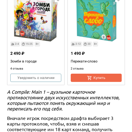
2-4
15-25
8+
2-12
20
8+
2 490 ₽
1 490 ₽
Зомби в городе
Перекати-слово
4 отзыва
2 отзыва
Уведомить о наличии
Купить
А Compile: Main 1 – дуэльное карточное
противостояние двух искусственных интеллектов,
которые пытаются понять окружающий мир и
переписать его под себя
.
Вначале игрок посредством драфта выбирает 3
карты протоколов, чтобы, взяв и смешав
соответствующие им 18 карт команд, получить