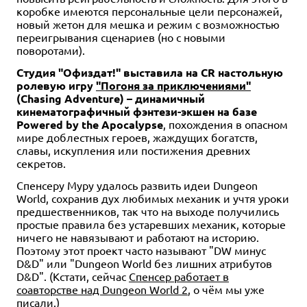
коробке имеются персональные цели персонажей,
новый жетон для мешка и режим с возможностью
переигрывания сценариев (но с новыми
поворотами).
Студия "Офиздат!" выставила на CR настольную
ролевую игру
"Погоня за приключениями"
(Chasing Adventure) – динамичный
кинематографичный фэнтези-экшен на базе
Powered by the Apocalypse
, похождения в опасном
мире доблестных героев, жаждущих богатств,
славы, искупления или постижения древних
секретов.
Спенсеру Муру удалось развить идеи Dungeon
World, сохранив дух любимых механик и учтя уроки
предшественников, так что на выходе получились
простые правила без устаревших механик, которые
ничего не навязывают и работают на историю.
Поэтому этот проект часто называют "DW минус
D&D" или "Dungeon World без лишних атрибутов
D&D". (Кстати, сейчас
Спенсер работает в
соавторстве над Dungeon World 2
, о чём мы уже
писали.)