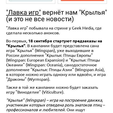
"Лавка игр"
вернёт нам "Крылья"
(и это не все новости)
"Лавка игр" побывала на стриме у Geek Media, где
сделала несколько анонсов.
Во-первых,
18 сентября стартуют предзаказы на
"Крылья"
. В кампании будет представлена сама
Хит
12+
12+
игра "Крылья" (Wingspan), уже выходившие в
России дополнения "Крылья: Птицы Европы"
4 990 ₽
4 990 ₽
(Wingspan: European Expansion) и "Крылья: Птицы
Dungeons & Dragons.
Dungeons & Dragons:
Океании" (Wingspan: Oceania), самодостаточное
Руководство мастера
Энциклопедия чудовищ
дополнение "Крылья: Птицы Азии" (Wingspan Asia),
подземелий
12 отзывов
в которое можно играть одному или вдвоём, и игра
25 отзывов
"Драконы" (Wyrmspan).
Уведомить о наличии
Купить
Также в той же кампании можно будет заказать
игру "Виноделие" (Viticulture).
"Крылья" (Wingspan) – игра на построение движка,
участникам которых отведена роль знатоков птиц –
профессионалов и любителей
. Они ищут