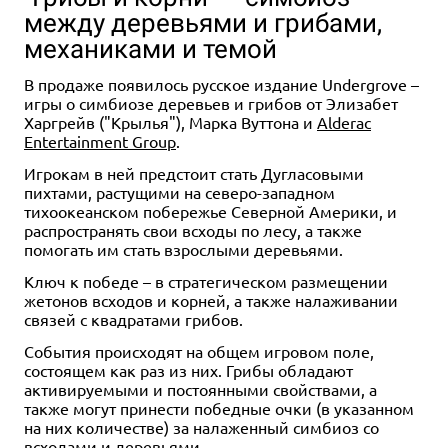
между деревьями и грибами,
механиками и темой
В продаже появилось русское издание Undergrove –
игры о симбиозе деревьев и грибов от Элизабет
Харгрейв ("Крылья"), Марка Вуттона и
Alderac
Entertainment Group
.
Игрокам в ней предстоит стать Дугласовыми
пихтами, растущими на северо-западном
тихоокеанском побережье Северной Америки, и
распространять свои всходы по лесу, а также
помогать им стать взрослыми деревьями.
Ключ к победе – в стратегическом размещении
жетонов всходов и корней, а также налаживании
связей с квадратами грибов.
События происходят на общем игровом поле,
состоящем как раз из них. Грибы обладают
активируемыми и постоянными свойствами, а
также могут принести победные очки (в указанном
на них количестве) за налаженный симбиоз со
всходами и деревьями.