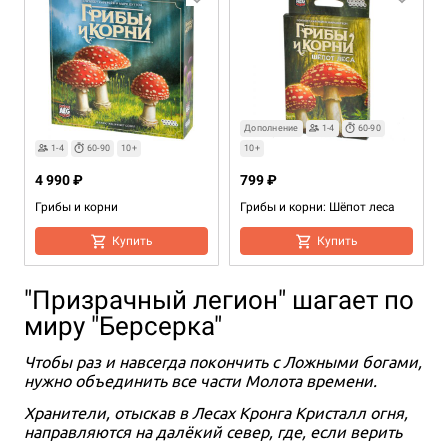
Дополнение
1-4
60-90
1-4
60-90
10+
10+
4 990 ₽
799 ₽
Грибы и корни
Грибы и корни: Шёпот леса
Купить
Купить
"Призрачный легион" шагает по
миру "Берсерка"
Чтобы раз и навсегда покончить с Ложными богами,
нужно объединить все части Молота времени.
Хранители, отыскав в Лесах Кронга Кристалл огня,
направляются на далёкий север, где, если верить
1-4
60-90
10+