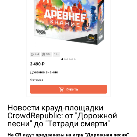
2-4
60+
12+
3 490 ₽
Древнее знание
4 отзыва
Купить
Новости крауд-площадки
CrowdRepublic: от "Дорожной
песни" до "Тетради смерти"
На CR идут предзаказы на игру
"Дорожная песня"