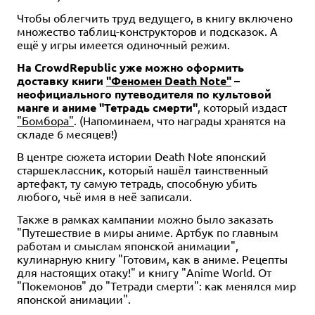
Чтобы облегчить труд ведущего, в книгу включено
множество таблиц-конструкторов и подсказок. А
ещё у игры имеется одиночный режим.
На CrowdRepublic уже можно оформить
доставку книги
"Феномен Death Note"
–
неофициального путеводителя по культовой
манге и аниме "Тетрадь смерти"
, который издаст
"Бомбора"
. (Напоминаем, что награды хранятся на
складе 6 месяцев!)
В центре сюжета истории Death Note японский
старшеклассник, который нашёл таинственный
артефакт, ту самую тетрадь, способную убить
любого, чьё имя в неё записали.
Также в рамках кампании можно было заказать
"Путешествие в миры аниме. Артбук по главным
работам и смыслам японской анимации",
кулинарную книгу "Готовим, как в аниме. Рецепты
для настоящих отаку!" и книгу "Anime World. От
"Покемонов" до "Тетради смерти": как менялся мир
японской анимации".