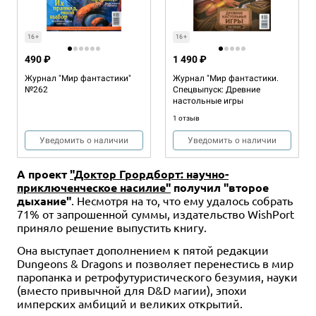
16+
16+
490 ₽
1 490 ₽
Журнал "Мир фантастики"
Журнал "Мир фантастики.
№262
Спецвыпуск: Древние
настольные игры
1 отзыв
Уведомить о наличии
Уведомить о наличии
А проект
"Доктор Грордборт: научно-
приключенческое насилие"
получил "второе
дыхание"
. Несмотря на то, что ему удалось собрать
71% от запрошенной суммы, издательство WishPort
приняло решение выпустить книгу.
Она выступает дополнением к пятой редакции
Dungeons & Dragons и позволяет перенестись в мир
паропанка и ретрофутуристического безумия, науки
(вместо привычной для D&D магии), эпохи
имперских амбиций и великих открытий.