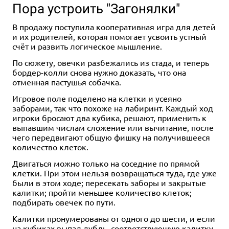
Пора устроить "Загонялки"
В продажу поступила кооперативная игра для детей
и их родителей, которая помогает усвоить устный
счёт и развить логическое мышление.
По сюжету, овечки разбежались из стада, и теперь
бордер-колли снова нужно доказать, что она
отменная пастушья собачка.
Игровое поле поделено на клетки и усеяно
заборами, так что похоже на лабиринт. Каждый ход
игроки бросают два кубика, решают, применить к
выпавшим числам сложение или вычитание, после
чего передвигают общую фишку на получившееся
количество клеток.
Двигаться можно только на соседние по прямой
клетки. При этом нельзя возвращаться туда, где уже
были в этом ходе; пересекать заборы и закрытые
калитки; пройти меньшее количество клеток;
подбирать овечек по пути.
Калитки пронумерованы от одного до шести, и если
на кубиках выпал дубль, соответствующую калитку