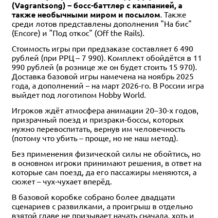
(Vagrantsong) – босс-баттлер с кампанией, а
также необычными миром и посылом
. Также
среди лотов представлены дополнения "На бис"
(Encore) и "Под откос" (Off the Rails).
Стоимость игры при предзаказе составляет 6 490
рублей (при РРЦ – 7 990). Комплект обойдётся в 11
990 рублей (в рознице же он будет стоить 15 970).
Доставка базовой игры намечена на ноябрь 2025
года, а дополнений – на март 2026-го. В России игра
выйдет под логотипом Hobby World.
Игроков ждёт атмосфера анимации 20–30-х годов,
призрачный поезд и призраки-боссы, которых
нужно перевоспитать, вернув им человечность
(потому что убить – проще, но не наш метод).
Без применения физической силы не обойтись, но
в основном игроки принимают решения, в ответ на
которые сам поезд, да его пассажиры меняются, а
сюжет – чух-чухает вперёд.
В базовой коробке собрано более двадцати
сценариев с развилками, а проигрыш в отдельно
взятой главе не призывает начать сначала, хоть и