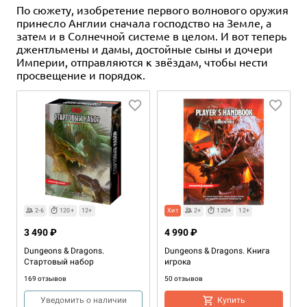
По сюжету, изобретение первого волнового оружия
принесло Англии сначала господство на Земле, а
затем и в Солнечной системе в целом. И вот теперь
джентльмены и дамы, достойные сыны и дочери
Империи, отправляются к звёздам, чтобы нести
просвещение и порядок.
2-6
120+
12+
Хит
2+
120+
12+
3 490 ₽
4 990 ₽
Dungeons & Dragons.
Dungeons & Dragons. Книга
Стартовый набор
игрока
169 отзывов
50 отзывов
Уведомить о наличии
Купить